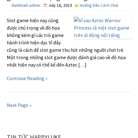
danhbaih-admin
July 16, 2019
Hướng Dẫn Cách Chơi
Slot game hiện nay cũng
được chú trọng về đồ họa
không kém gì các trò game
hành trình hiện đại. Vì đây
cũng là cách để slot game thu hút những người chơi trẻ.
Một trong những slot game được đánh giá cao về đồ họa
nhất hiện nay có thể kể đến Aztec […]
Continue Reading »
Next Page »
TIN TỨC HAPPYLUKE