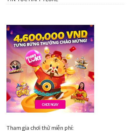
Tham gia chơi thử miễn phí: