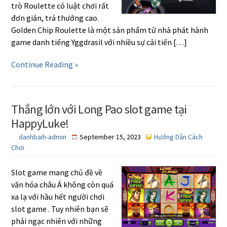
trò Roulette có luật chơi rất
đơn giản, trả thưởng cao.
Golden Chip Roulette là một sản phẩm từ nhà phát hành
game danh tiếng Yggdrasil với nhiều sự cải tiến […]
Continue Reading »
Thắng lớn với Long Pao slot game tại
HappyLuke!
danhbaih-admin
September 15, 2023
Hướng Dẫn Cách
Chơi
Slot game mang chủ đề về
văn hóa châu Á không còn quá
xa lạ với hầu hết người chơi
slot game . Tuy nhiên bạn sẽ
phải ngạc nhiên với những