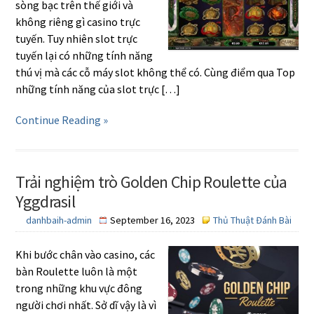
sòng bạc trên thế giới và
không riêng gì casino trực
tuyến. Tuy nhiên slot trực
tuyến lại có những tính năng
thú vị mà các cỗ máy slot không thể có. Cùng điểm qua Top
những tính năng của slot trực […]
Continue Reading »
Trải nghiệm trò Golden Chip Roulette của
Yggdrasil
danhbaih-admin
September 16, 2023
Thủ Thuật Đánh Bài
Khi bước chân vào casino, các
bàn Roulette luôn là một
trong những khu vực đông
người chơi nhất. Sở dĩ vậy là vì