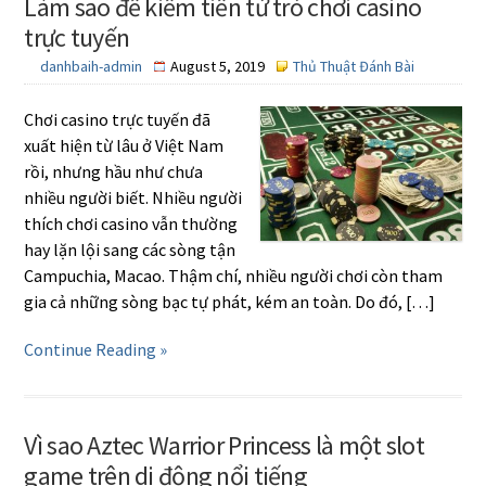
Làm sao để kiếm tiền từ trò chơi casino
trực tuyến
danhbaih-admin
August 5, 2019
Thủ Thuật Đánh Bài
Chơi casino trực tuyến đã
xuất hiện từ lâu ở Việt Nam
rồi, nhưng hầu như chưa
nhiều người biết. Nhiều người
thích chơi casino vẫn thường
hay lặn lội sang các sòng tận
Campuchia, Macao. Thậm chí, nhiều người chơi còn tham
gia cả những sòng bạc tự phát, kém an toàn. Do đó, […]
Continue Reading »
Vì sao Aztec Warrior Princess là một slot
game trên di động nổi tiếng