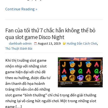
Continue Reading »
Fan của tối thứ 7 chắc hẳn không thể bỏ
qua slot game Disco Night
danhbaih-admin
August 13, 2019
Hướng Dẫn Cách Chơi
,
Thủ Thuật Đánh Bài
Khi thị trường slot game
nhộn nhịp với những slot
game hiện đại với chủ đề
theo xu hướng, được đầu tư
âm thanh đồ họa hoành
tráng thì vẫn còn đó những
slot game “bình thường” chỉ chú trọng đến giải thưởng
nhưng lại vô cùng hút người chơi. Một trong những slot
game […]