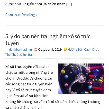
được nhiều người chơi ưa thích nhất […]
Continue Reading »
5 lý do bạn nên trải nghiệm xổ số trực
tuyến
danhbaih-admin
October 3, 2019
Hướng Dẫn Cách Chơi
,
Thủ Thuật Đánh Bài
Xổ số trực tuyến với dealer
thật là một trong những trò
chơi mới được ưa chuộng tại
các sòng bạc trực tuyến hiện
nay. Vì xổ sổ trực tuyến đem
lại niềm vui và sự kịch tính
không hề khác gì so với trò xổ sổ kiến thiết thông thường
và chiến thắng lại […]