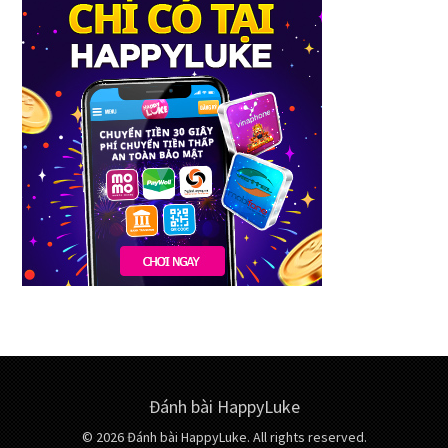
Đánh bài HappyLuke
© 2026 Đánh bài HappyLuke. All rights reserved.