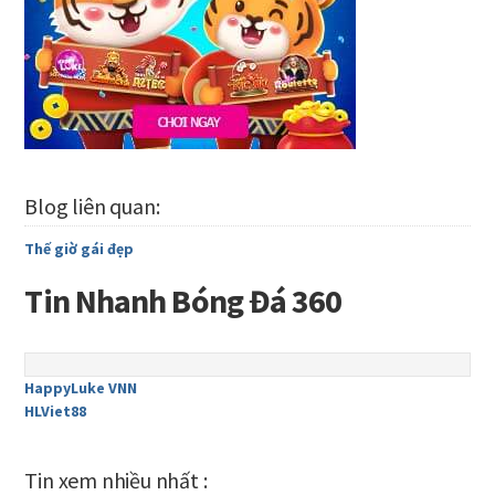
Blog liên quan:
Thế giờ gái đẹp
Tin Nhanh Bóng Đá 360
HappyLuke VNN
HLViet88
Tin xem nhiều nhất :