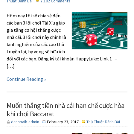
Thuật Đánh Bài
7,102 Comments
Hôm nay tôi sẽ chia sẻ đến
các bạn 3 lối chơi Tài Xỉu giúp
gia tăng cơ hội thắng cược
nhà cái. 3 lối chơi này chính là
kinh nghiệm của các cao thủ
truyền lại, hy vọng sẽ hữu ích
đối với các bạn. Đăng ký tài khoản HappyLuke: Link 1 –
[…]
Continue Reading »
Muốn thắng tiền nhà cái hạn chế cược hòa
khi chơi Baccarat
danhbaih-admin
February 23, 2017
Thủ Thuật Đánh Bài