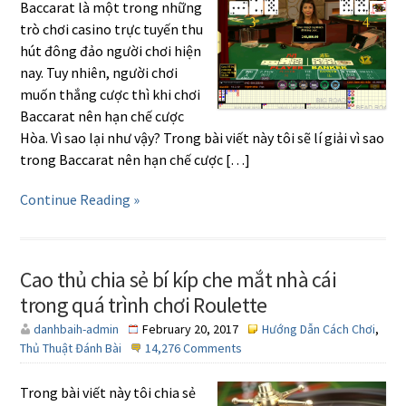
Baccarat là một trong những
trò chơi casino trực tuyến thu
hút đông đảo người chơi hiện
nay. Tuy nhiên, người chơi
muốn thắng cược thì khi chơi
Baccarat nên hạn chế cược
Hòa. Vì sao lại như vậy? Trong bài viết này tôi sẽ lí giải vì sao
trong Baccarat nên hạn chế cược […]
Continue Reading »
Cao thủ chia sẻ bí kíp che mắt nhà cái
trong quá trình chơi Roulette
danhbaih-admin
February 20, 2017
Hướng Dẫn Cách Chơi
,
Thủ Thuật Đánh Bài
14,276 Comments
Trong bài viết này tôi chia sẻ