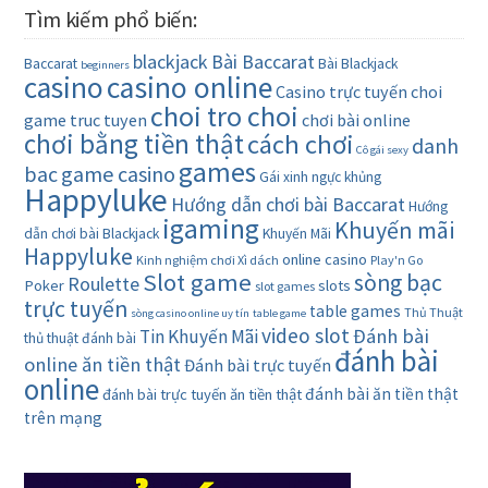
game đem đến cho bạn. Cùng xem qua đánh giá tổng quan và trải
Tìm kiếm phổ biến:
nghiệm slot Long […]
blackjack
Bài Baccarat
Baccarat
Bài Blackjack
beginners
casino
casino online
Casino trực tuyến
choi
choi tro choi
game truc tuyen
chơi bài online
chơi bằng tiền thật
cách chơi
danh
Cô gái sexy
games
game casino
bac
Gái xinh ngực khủng
Happyluke
Hướng dẫn chơi bài Baccarat
Hướng
igaming
Khuyến mãi
dẫn chơi bài Blackjack
Khuyến Mãi
Happyluke
online casino
Kinh nghiệm chơi Xì dách
Play'n Go
Slot game
sòng bạc
Roulette
Poker
slots
slot games
trực tuyến
table games
Thủ Thuật
sòng casino online uy tín
table game
video slot
Đánh bài
Tin Khuyến Mãi
thủ thuật đánh bài
đánh bài
online ăn tiền thật
Đánh bài trực tuyến
online
đánh bài ăn tiền thật
đánh bài trực tuyến ăn tiền thật
trên mạng