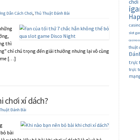
chơi
ig
ng Dẫn Cách Chơi
,
Thủ Thuật Đánh Bài
Hap
casin
 những
slot g
ướng,
casino o
ng thì
thuật 
g” chỉ chú trọng đến giải thưởng nhưng lại vô cùng
Đánh
game […]
trực 
trực t
mạn
i chơi xí dách?
Thuật Đánh Bài
ng
 bỏ bài