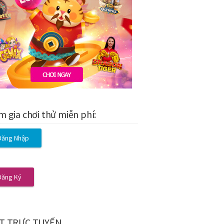
 gia chơi thử miễn phí:
Đăng Nhập
Đăng Ký
T TRỰC TUYẾN