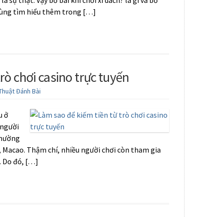
 sự thật. Vậy bỏ bài khi chơi xí dách? là gì và bỏ
Cùng tìm hiểu thêm trong […]
rò chơi casino trực tuyến
Thuật Đánh Bài
u ở
 người
thường
, Macao. Thậm chí, nhiều người chơi còn tham gia
. Do đó, […]