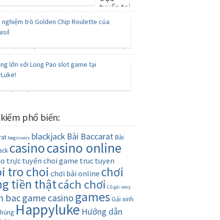
tuyến tại
ing Kong Cash thực sự là một slot game quái
ị?
ng san bằng thị trường slot game hiện nay.
ame vốn dĩ là một trò chơi được yêu thích tại
rải nghiệm và chơi thử miễn phí slot King […]
ng bạc trên thế giới và không riêng gì casino
uyến. Tuy nhiên slot trực tuyến lại có những tính
 nghiệm trò Golden Chip Roulette của
hú vị mà các cỗ máy slot không thể có. Cùng
rasil
ua Top những tính năng của slot trực […]
ớc chân vào casino, các bàn Roulette luôn là
rong những khu vực đông người chơi nhất. Sở
 là vì trò Roulette có luật chơi rất đơn giản, trả
g lớn với Long Pao slot game tại
yLuke!
g cao. Golden Chip Roulette là một sản phẩm
 phát hành game danh tiếng Yggdrasil với
game mang chủ đề về văn hóa châu Á không
kiếm phổ biến:
sự cải tiến […]
á xa lạ với hầu hết người chơi slot game . Tuy
blackjack
Bài Baccarat
bạn sẽ phải ngạc nhiên với những trải nghiệm
rat
Bài
beginners
casino
casino online
ng Pao slot game đem đến cho bạn. Cùng xem
ack
nh giá tổng quan và trải nghiệm slot Long […]
o trực tuyến
choi game truc tuyen
i tro choi
chơi
chơi bài online
g tiền thật
cách chơi
Cô gái sexy
games
game casino
h bac
Gái xinh
Happyluke
Hướng dẫn
khủng