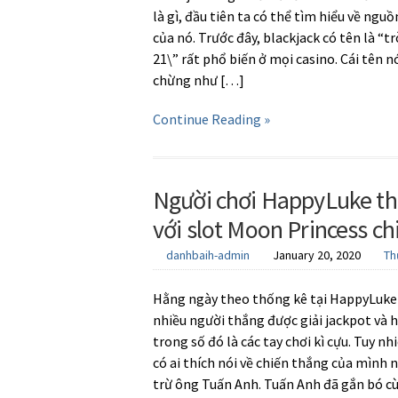
là gì, đầu tiên ta có thể tìm hiểu về ngu
của nó. Trước đây, blackjack có tên là “tr
21\” rất phổ biến ở mọi casino. Cái tên n
chừng như […]
Continue Reading »
Người chơi HappyLuke thắ
với slot Moon Princess chi
danhbaih-admin
January 20, 2020
Th
Hằng ngày theo thống kê tại HappyLuke 
nhiều người thắng được giải jackpot và 
trong số đó là các tay chơi kì cựu. Tuy nhi
có ai thích nói về chiến thắng của mình 
trừ ông Tuấn Anh. Tuấn Anh đã gắn bó 