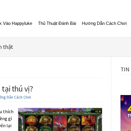
nk Vào Happyluke
Thủ Thuật Đánh Bài
Hướng Dẫn Cách Chơi
n thật
TIN
 tại thú vị?
ớng Dẫn Cách Chơi
u thích
iêng gì
ến lại