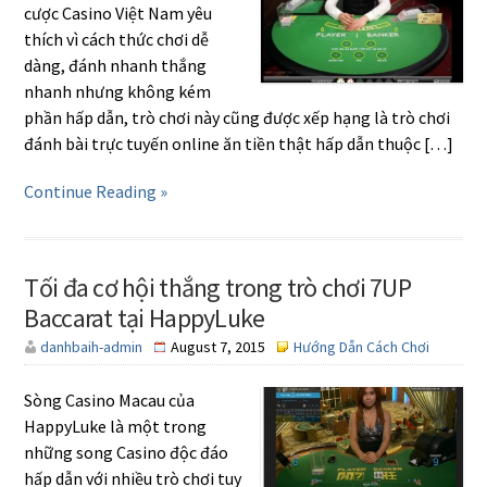
cược Casino Việt Nam yêu
thích vì cách thức chơi dễ
dàng, đánh nhanh thắng
nhanh nhưng không kém
phần hấp dẫn, trò chơi này cũng được xếp hạng là trò chơi
đánh bài trực tuyến online ăn tiền thật hấp dẫn thuộc […]
Continue Reading »
Tối đa cơ hội thắng trong trò chơi 7UP
Baccarat tại HappyLuke
danhbaih-admin
August 7, 2015
Hướng Dẫn Cách Chơi
Sòng Casino Macau của
HappyLuke là một trong
những song Casino độc đáo
hấp dẫn với nhiều trò chơi tuy