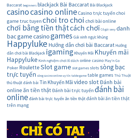
blackjack
Bài Baccarat
Baccarat
Bài Blackjack
beginners
casino
casino online
Casino trực tuyến
choi
choi tro choi
game truc tuyen
chơi bài online
chơi bằng tiền thật
cách chơi
danh
Cô gái sexy
games
game casino
bac
Gái xinh ngực khủng
Happyluke
Hướng dẫn chơi bài Baccarat
Hướng
igaming
Khuyến mãi
dẫn chơi bài Blackjack
Khuyến Mãi
Happyluke
online casino
Kinh nghiệm chơi Xì dách
Play'n Go
Slot game
sòng bạc
Roulette
Poker
slots
slot games
trực tuyến
table games
Thủ Thuật
sòng casino online uy tín
table game
video slot
Đánh bài
Tin Khuyến Mãi
thủ thuật đánh bài
đánh bài
online ăn tiền thật
Đánh bài trực tuyến
online
đánh bài ăn tiền thật
đánh bài trực tuyến ăn tiền thật
trên mạng