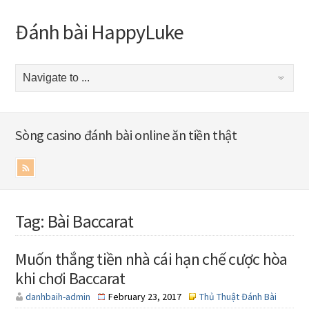
Đánh bài HappyLuke
Sòng casino đánh bài online ăn tiền thật
Tag: Bài Baccarat
Muốn thắng tiền nhà cái hạn chế cược hòa
khi chơi Baccarat
danhbaih-admin
February 23, 2017
Thủ Thuật Đánh Bài