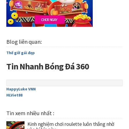
Blog liên quan:
Thế giờ gái đẹp
Tin Nhanh Bóng Đá 360
HappyLuke VNN
HLViet88
Tin xem nhiều nhất :
Kinh nghiệm chơi roulette luôn thắng nhờ