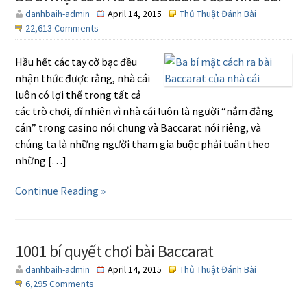
danhbaih-admin
April 14, 2015
Thủ Thuật Đánh Bài
22,613 Comments
Hầu hết các tay cờ bạc đều
nhận thức được rằng, nhà cái
luôn có lợi thế trong tất cả
các trò chơi, dĩ nhiên vì nhà cái luôn là người “nắm đằng
cán” trong casino nói chung và Baccarat nói riêng, và
chúng ta là những người tham gia buộc phải tuân theo
những […]
Continue Reading »
1001 bí quyết chơi bài Baccarat
danhbaih-admin
April 14, 2015
Thủ Thuật Đánh Bài
6,295 Comments