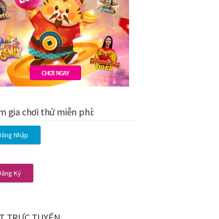
 gia chơi thử miễn phí:
Đăng Nhập
Đăng Ký
T TRỰC TUYẾN