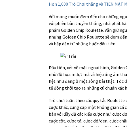
Hơn 1,000 Trò Chơi thắng và TIỀN MẶT M
Với mong muốn đem đến cho những người
với phiên bàn truyền thống, nhà phát hà
phẩm Golden Chip Roulette. Vẫn giữ ng
nhưng Golden Chip Roulette sẽ đem đến 
và hấp dẫn từ những bước đầu tiên.
Đầu tiên, xét về mặt ngoại hình, Golden 
nhờ đồ họa mượt mà và hiệu ứng âm tha
hệt như đang ở một sòng bài thật. Tốc 
tế đồng thời tạo ra những cú chuẩn xác 
Trò chơi tuân theo các quy tắc Roulette cổ
cược khác, cung cấp một không gian cá c
bàn với đầy đủ các kiểu cược như: cược đơ
cược cột, cược tá, cược đỏ/đen, cược chẵn