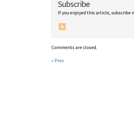
Subscribe
If you enjoyed this article, subscribe 
Comments are closed.
« Prev