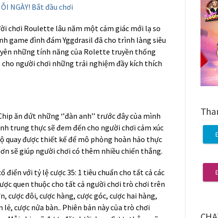
ỖI NGÀY! Bắt đầu chơi
 chơi Roulette lâu năm một cảm giác mới lạ so
nh game đình đám Yggdrasil đã cho trình làng siêu
uyên những tính năng của Rolette truyền thống
cho người chơi những trải nghiệm đầy kích thích
Tham
Chip ăn đứt những ‘’đàn anh’’ trước đây của mình
nh trung thực sẽ đem đến cho người chơi cảm xúc
độ quay được thiết kế để mô phỏng hoàn hảo thực
hơn sẽ giúp người chơi có thêm nhiều chiến thắng.
 điển với tỷ lệ cược 35: 1 tiêu chuẩn cho tất cả các
ược quen thuộc cho tất cả người chơi trò chơi trên
n, cược đôi, cược hàng, cược góc, cược hai hàng,
 lẻ, cược nửa bàn.. Phiên bản này của trò chơi
CHA