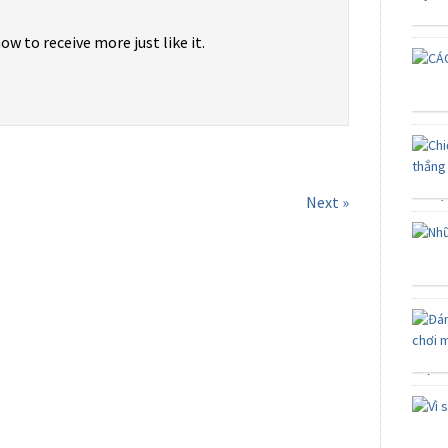
tỷ […]
Các th
tìm hi
Cách 
now to receive more just like it.
truc
viết s
người
Bài xì
Blackj
được c
Nhắc 
Thông 
tài xỉ
bài ti
hưởng 
trong 
Next »
Chiế
thức c
chiế
Chơi c
trên t
table 
Nhữn
Happ
trên m
điều m
Happy
[…]
chuộng
chung.
Đánh
slot 
những 
đây là
Nếu nh
casin
bạn k