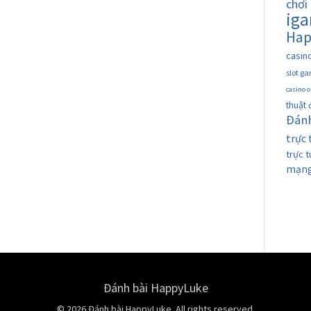
chơi
ig
Hap
casin
slot g
casino o
thuật 
Đánh
trực 
trực t
mạn
Đánh bài HappyLuke
© 2026 Đánh bài HappyLuke. All rights reserved.