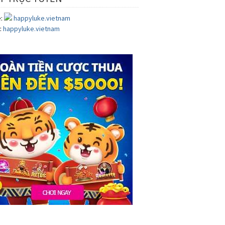
e:
happyluke.vietnam
:
happyluke.vietnam