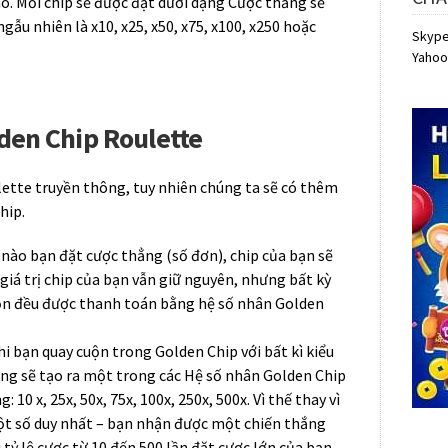
. Mỗi chip sẽ được đặt dưới dạng Cược thẳng sẽ
ẫu nhiên là x10, x25, x50, x75, x100, x250 hoặc
Skyp
Yahoo
den Chip Roulette
lette truyền thông, tuy nhiên chúng ta sẽ có thêm
hip.
 nào bạn đặt cược thẳng (số đơn), chip của bạn sẽ
giá trị chip của bạn vẫn giữ nguyên, nhưng bất kỳ
ọn đều được thanh toán bằng hệ số nhân Golden
i bạn quay cuộn trong Golden Chip với bất kì kiểu
ong sẽ tạo ra một trong các Hệ số nhân Golden Chip
 10 x, 25x, 50x, 75x, 100x, 250x, 500x. Vì thế thay vì
ột số duy nhất – bạn nhận được một chiến thắng
tỷ lệ cược từ 10 đến 500 lần đặt cược lớn của bạn.