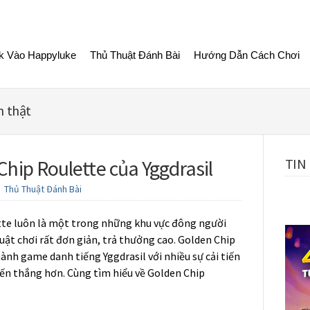
nk Vào Happyluke
Thủ Thuật Đánh Bài
Hướng Dẫn Cách Chơi
n thật
Chip Roulette của Yggdrasil
TIN
Thủ Thuật Đánh Bài
ette luôn là một trong những khu vực đông người
 luật chơi rất đơn giản, trả thưởng cao. Golden Chip
nh game danh tiếng Yggdrasil với nhiều sự cải tiến
ến thắng hơn. Cùng tìm hiểu về Golden Chip