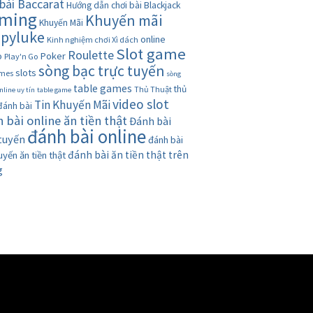
 bài Baccarat
Hướng dẫn chơi bài Blackjack
aming
Khuyến mãi
Khuyến Mãi
pyluke
online
Kinh nghiệm chơi Xì dách
Slot game
Roulette
o
Poker
Play'n Go
sòng bạc trực tuyến
slots
ames
sòng
table games
thủ
Thủ Thuật
nline uy tín
table game
video slot
Tin Khuyến Mãi
đánh bài
 bài online ăn tiền thật
Đánh bài
đánh bài online
tuyến
đánh bài
đánh bài ăn tiền thật trên
uyến ăn tiền thật
g