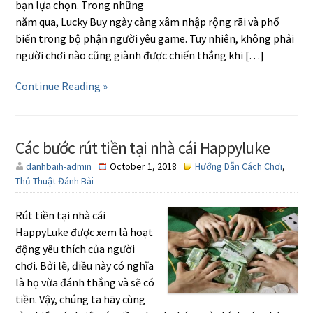
bạn lựa chọn. Trong những
năm qua, Lucky Buy ngày càng xâm nhập rộng rãi và phổ
biến trong bộ phận người yêu game. Tuy nhiên, không phải
người chơi nào cũng giành được chiến thắng khi […]
Continue Reading »
Các bước rút tiền tại nhà cái Happyluke
danhbaih-admin
October 1, 2018
Hướng Dẫn Cách Chơi
,
Thủ Thuật Đánh Bài
Rút tiền tại nhà cái
HappyLuke được xem là hoạt
động yêu thích của người
chơi. Bởi lẽ, điều này có nghĩa
là họ vừa đánh thắng và sẽ có
tiền. Vậy, chúng ta hãy cùng