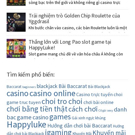
slot King […]
sòng bạc trên thế giới và không riêng gì casino trực
tuyến. Tuy nhiên slot trực tuyến lại có những tính năng thú vị mà các
Trải nghiệm trò Golden Chip Roulette của
cỗ máy slot không thể có. Cùng điểm qua Top những tính năng của
Yggdrasil
slot trực […]
Khi bước chân vào casino, các bàn Roulette luôn là một
trong những khu vực đông người chơi nhất. Sở dĩ vậy là
vì trò Roulette có luật chơi rất đơn giản, trả thưởng cao. Golden
Thắng lớn với Long Pao slot game tại
HappyLuke!
Chip Roulette là một sản phẩm từ nhà phát hành game danh tiếng
Yggdrasil với nhiều sự cải tiến […]
Slot game mang chủ đề về văn hóa châu Á không còn
quá xa lạ với hầu hết người chơi slot game . Tuy nhiên
bạn sẽ phải ngạc nhiên với những trải nghiệm mà Long Pao slot
game đem đến cho bạn. Cùng xem qua đánh giá tổng quan và trải
Tìm kiếm phổ biến:
nghiệm slot Long […]
blackjack
Bài Baccarat
Baccarat
Bài Blackjack
beginners
casino
casino online
Casino trực tuyến
choi
choi tro choi
game truc tuyen
chơi bài online
chơi bằng tiền thật
cách chơi
danh
Cô gái sexy
games
game casino
bac
Gái xinh ngực khủng
Happyluke
Hướng dẫn chơi bài Baccarat
Hướng
igaming
Khuyến mãi
dẫn chơi bài Blackjack
Khuyến Mãi