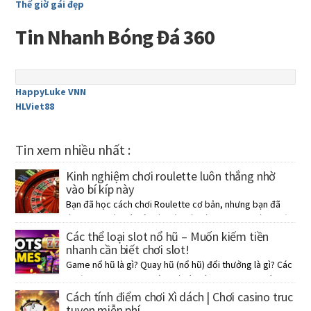
Thế giờ gái đẹp
Tin Nhanh Bóng Đá 360
HappyLuke VNN
HLViet88
Tin xem nhiều nhất :
Kinh nghiệm chơi roulette luôn thắng nhờ
vào bí kíp này
Bạn đã học cách chơi Roulette cơ bản, nhưng bạn đã
làm được điều gì để kiếm tiền từ trò chơi? Hãy dành một
chút thời gian để đọc qua những cách đánh Roulette hiệu quả này
Các thể loại slot nổ hũ – Muốn kiếm tiền
nhanh cần biết chơi slot!
thay vì nhanh chóng tham gia vào những “vòng quay bé nhỏ”. Nắm rõ
xác suất và tỷ […]
Game nổ hũ là gì? Quay hũ (nổ hũ) đổi thưởng là gì? Các
thuật ngữ trong slot nổ hũ là gì? Cùng Happyluke tìm
hiểu chi tiết loại game đang siêu hot này qua bài viết sau nhé. Nổ hũ
Cách tính điểm chơi Xì dách | Chơi casino truc
tuyen miễn phí
là gì? Câu hỏi được đông đảo người tham gia chơi quan tâm nhất […]