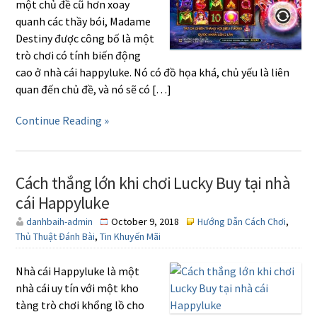
một chủ đề cũ hơn xoay
quanh các thầy bói, Madame
Destiny được công bố là một
trò chơi có tính biến động
cao ở nhà cái happyluke. Nó có đồ họa khá, chủ yếu là liên
quan đến chủ đề, và nó sẽ có […]
Continue Reading »
Cách thắng lớn khi chơi Lucky Buy tại nhà
cái Happyluke
danhbaih-admin
October 9, 2018
Hướng Dẫn Cách Chơi
,
Thủ Thuật Đánh Bài
,
Tin Khuyến Mãi
Nhà cái Happyluke là một
nhà cái uy tín với một kho
tàng trò chơi khổng lồ cho