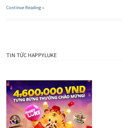
Continue Reading »
TIN TỨC HAPPYLUKE