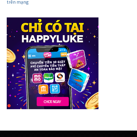
trên mạng