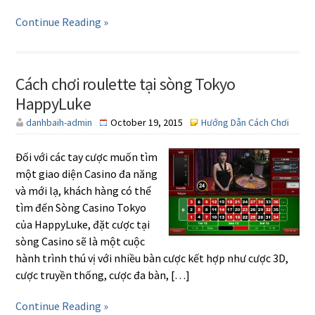
Continue Reading »
Cách chơi roulette tại sòng Tokyo
HappyLuke
danhbaih-admin
October 19, 2015
Hướng Dẫn Cách Chơi
Đối với các tay cược muốn tìm
một giao diện Casino đa năng
và mới lạ, khách hàng có thể
tìm đến Sòng Casino Tokyo
của HappyLuke, đặt cược tại
sòng Casino sẽ là một cuộc
hành trình thú vị với nhiều bàn cược kết hợp như cược 3D,
cược truyền thống, cược đa bàn, […]
Continue Reading »