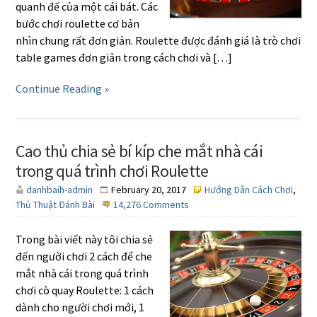
quanh đế của một cái bát. Các
bước chơi roulette cơ bản
nhìn chung rất đơn giản. Roulette được đánh giá là trò chơi
table games đơn giản trong cách chơi và […]
Continue Reading »
Cao thủ chia sẻ bí kíp che mắt nhà cái
trong quá trình chơi Roulette
danhbaih-admin
February 20, 2017
Hướng Dẫn Cách Chơi
,
Thủ Thuật Đánh Bài
14,276 Comments
Trong bài viết này tôi chia sẻ
đến người chơi 2 cách để che
mắt nhà cái trong quá trình
chơi cò quay Roulette: 1 cách
dành cho người chơi mới, 1