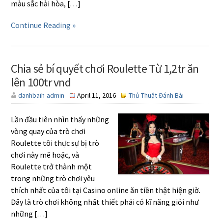
màu sắc hài hòa, […]
Continue Reading »
Chia sẻ bí quyết chơi Roulette Từ 1,2tr ăn
lên 100tr vnd
danhbaih-admin
April 11, 2016
Thủ Thuật Đánh Bài
Lần đầu tiên nhìn thấy những
vòng quay của trò chơi
Roulette tôi thực sự bị trò
chơi này mê hoặc, và
Roulette trở thành một
trong những trò chơi yêu
thích nhất của tôi tại Casino online ăn tiền thật hiện giờ.
Đây là trò chơi không nhất thiết phải có kĩ năng giỏi như
những […]