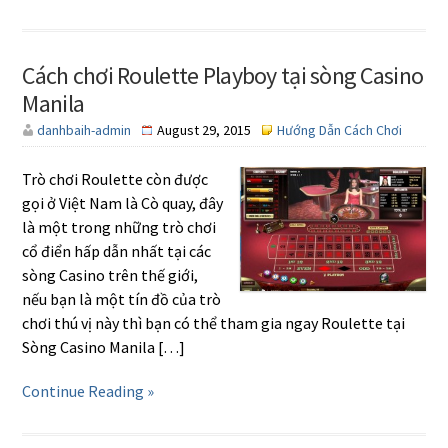
Cách chơi Roulette Playboy tại sòng Casino
Manila
danhbaih-admin
August 29, 2015
Hướng Dẫn Cách Chơi
Trò chơi Roulette còn được
gọi ở Việt Nam là Cò quay, đây
là một trong những trò chơi
cổ điển hấp dẫn nhất tại các
sòng Casino trên thế giới,
nếu bạn là một tín đồ của trò
chơi thú vị này thì bạn có thể tham gia ngay Roulette tại
Sòng Casino Manila […]
Continue Reading »