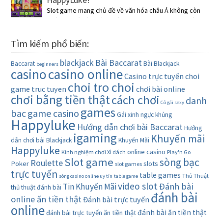
Yggdrasil với nhiều sự cải tiến […]
Slot game mang chủ đề về văn hóa châu Á không còn
quá xa lạ với hầu hết người chơi slot game . Tuy nhiên
bạn sẽ phải ngạc nhiên với những trải nghiệm mà Long Pao slot
game đem đến cho bạn. Cùng xem qua đánh giá tổng quan và trải
Tìm kiếm phổ biến:
nghiệm slot Long […]
blackjack
Bài Baccarat
Baccarat
Bài Blackjack
beginners
casino
casino online
Casino trực tuyến
choi
choi tro choi
game truc tuyen
chơi bài online
chơi bằng tiền thật
cách chơi
danh
Cô gái sexy
games
game casino
bac
Gái xinh ngực khủng
Happyluke
Hướng dẫn chơi bài Baccarat
Hướng
igaming
Khuyến mãi
dẫn chơi bài Blackjack
Khuyến Mãi
Happyluke
online casino
Kinh nghiệm chơi Xì dách
Play'n Go
Slot game
sòng bạc
Roulette
Poker
slots
slot games
trực tuyến
table games
Thủ Thuật
sòng casino online uy tín
table game
video slot
Đánh bài
Tin Khuyến Mãi
thủ thuật đánh bài
đánh bài
online ăn tiền thật
Đánh bài trực tuyến
online
đánh bài ăn tiền thật
đánh bài trực tuyến ăn tiền thật