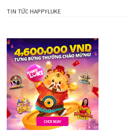
TIN TỨC HAPPYLUKE