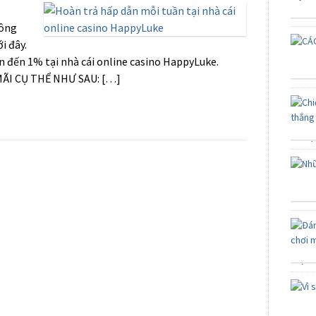
tỷ […]
Các th
tìm hi
Cách 
hông
truc
viết s
ới đây.
người
Bài xì
 đến 1% tại nhà cái online casino HappyLuke.
Blackj
MÃI CỤ THỂ NHƯ SAU: […]
được c
Nhắc 
Thông 
tài xỉ
bài ti
hưởng 
trong 
Chiế
thức c
chiế
Chơi c
trên t
table 
Nhữn
Happ
trên m
điều m
Happy
[…]
chuộng
chung.
Đánh
slot 
những 
đây là
Nếu nh
casin
bạn k