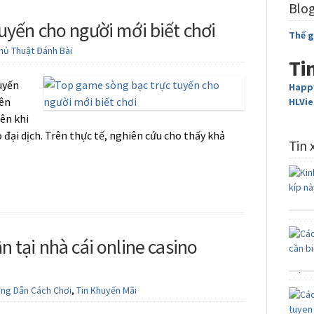
Blog
uyến cho người mới biết chơi
Thế g
hủ Thuật Đánh Bài
Ti
uyến
Happ
rên
HLVie
ên khi
đại dịch. Trên thực tế, nghiên cứu cho thấy khả
Tin 
Kinh
vào b
 tại nhà cái online casino
Bạn đ
làm đư
một c
Các t
nhanh
Roulet
ng Dẫn Cách Chơi
,
Tin Khuyến Mãi
vào n
Game n