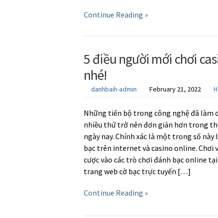
Continue Reading »
5 điều người mới chơi ca
nhé!
danhbaih-admin
February 21, 2022
H
Những tiến bộ trong công nghệ đã làm 
nhiều thứ trở nên đơn giản hơn trong th
ngày nay. Chính xác là một trong số này 
bạc trên internet và casino online. Chơi 
cược vào các trò chơi đánh bạc online tạ
trang web cờ bạc trực tuyến […]
Continue Reading »