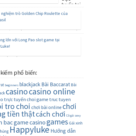
tuyến tại
ing Kong Cash thực sự là một slot game quái
ị?
ng san bằng thị trường slot game hiện nay.
ame vốn dĩ là một trò chơi được yêu thích tại
rải nghiệm và chơi thử miễn phí slot King […]
ng bạc trên thế giới và không riêng gì casino
uyến. Tuy nhiên slot trực tuyến lại có những tính
 nghiệm trò Golden Chip Roulette của
hú vị mà các cỗ máy slot không thể có. Cùng
rasil
ua Top những tính năng của slot trực […]
ớc chân vào casino, các bàn Roulette luôn là
rong những khu vực đông người chơi nhất. Sở
 là vì trò Roulette có luật chơi rất đơn giản, trả
g lớn với Long Pao slot game tại
yLuke!
g cao. Golden Chip Roulette là một sản phẩm
 phát hành game danh tiếng Yggdrasil với
game mang chủ đề về văn hóa châu Á không
kiếm phổ biến:
sự cải tiến […]
á xa lạ với hầu hết người chơi slot game . Tuy
blackjack
Bài Baccarat
bạn sẽ phải ngạc nhiên với những trải nghiệm
rat
Bài
beginners
casino
casino online
ng Pao slot game đem đến cho bạn. Cùng xem
ack
nh giá tổng quan và trải nghiệm slot Long […]
o trực tuyến
choi game truc tuyen
i tro choi
chơi
chơi bài online
g tiền thật
cách chơi
Cô gái sexy
games
game casino
h bac
Gái xinh
Happyluke
Hướng dẫn
khủng