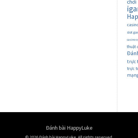
chơi
ig
Hap
casin
slot g
casino o
thuật 
Đánh
trực 
trực t
mạn
Đánh bài HappyLuke
© 2026 Đánh bài HappyLuke. All rights reserved.