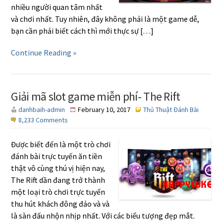
nhiều người quan tâm nhất
và chơi nhất. Tuy nhiên, đây không phải là một game dễ,
bạn cần phải biết cách thì mới thực sự […]
Continue Reading »
Giải mã slot game miễn phí- The Rift
danhbaih-admin
February 10, 2017
Thủ Thuật Đánh Bài
8,233 Comments
Được biết đến là một trò chơi
đánh bài trực tuyến ăn tiền
thật vô cùng thú vị hiện nay,
The Rift dần đang trở thành
một loại trò chơi trực tuyến
thu hút khách đông đảo và và
là sàn đấu nhộn nhịp nhất. Với các biểu tượng đẹp mắt.