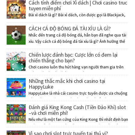
hiểu chi tiết loại game đang siêu hot này qua bài viết sau nhé. Nổ hũ
Cách tính điểm chơi Xì dách | Chơi casino truc
tuyen miễn phí
là gì? Câu hỏi được đông đảo người tham gia chơi quan tâm nhất […]
Bài xì dách là gì? Bài xì dách, còn được gọi là Blackjack,
là một trò chơi casino truc tuyen phổ biến được chơi
trên khắp thế giới trong các sòng bạc. Thông thường, người ta chơi
CÁCH CÁ ĐỘ BÓNG ĐÁ TÀI XỈU LÀ GÌ?
trò chơi này với một bộ bài tiêu chuẩn có 52 lá bài. Mục tiêu của trò
Nhắc đến trang cá độ bóng đá, hẳn bạn đã nghe qua tài
chơi […]
xỉu. Vậy cách cá độ bóng đá tài xỉu là gì? Ảnh hưởng thế
nào đến việc cá cược trực tuyến? Tài xỉu – trong tiếng Anh là Over (O)
Chiến lược đánh bạc: Cược lớn có đem lại
– Under (U) – là hình thức cá cược trực tuyến mà tại đó, […]
chiến thắng cho bạn?
Chơi casino luôn thu hút hàng vạn người tham gia trên
toàn thế giới. Dù đó là những trò chơi như slot, table
games, poker, baccarat, đánh bài đổi thưởng .. trên máy tính hay
Những thắc mắc khi chơi casino tại
HappyLuke
điện thoại thì đó cũng là những điều mà các dân chơi không thể bỏ
lỡ. Bất cứ ai khi […]
HappyLuke là nhà cái casino trực tuyến được ưa chuộng
hàng đầu tại Việt Nam nói riêng và Châu Á nói chung.
Trong khi chơi, chắc chắn người chơi sẽ có những thắc mắc khi chơi
Đánh giá King Kong Cash (Tiền Đảo Khỉ) slot
–và chơi miễn phí!
casino tại HappyLuke. Dưới đây là những câu hỏi và giải đáp dành
cho người chơi casino tại HappyLuke về […]
Nếu như là một fan cứng của King Kong thì nhất định bạn
không hể bỏ qua phiên bản slot game đầy thú vị này.
King Kong Cash thực sự là một slot game quái thú đang san bằng thị
Vì sao chơi slot trực tuyến tại thú vị?