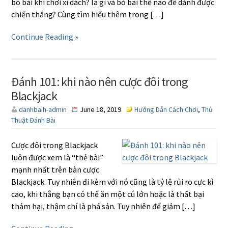
bỏ bài khi chơi xí dách? là gì và bỏ bài thế nào để dành được
chiến thắng? Cùng tìm hiểu thêm trong […]
Continue Reading »
Đánh 101: khi nào nên cược đôi trong
Blackjack
danhbaih-admin
June 18, 2019
Hướng Dẫn Cách Chơi
,
Thủ
Thuật Đánh Bài
Cược đôi trong Blackjack
luôn được xem là “thẻ bài”
mạnh nhất trên bàn cược
Blackjack. Tuy nhiên đi kèm với nó cũng là tỷ lệ rủi ro cực kì
cao, khi thắng bạn có thể ăn một cú lớn hoặc là thất bại
thảm hại, thậm chí là phá sản. Tuy nhiên để giảm […]