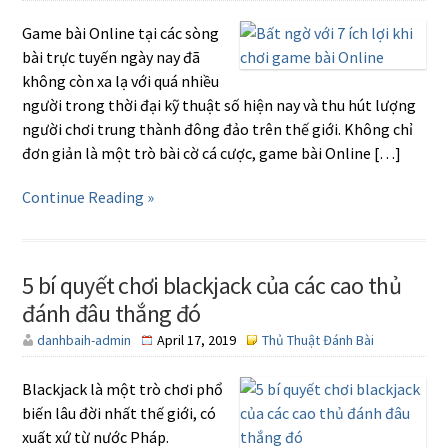
Game bài Online tại các sòng
bài trực tuyến ngày nay đã
không còn xa lạ với quá nhiều
người trong thời đại kỹ thuật số hiện nay và thu hút lượng
người chơi trung thành đông đảo trên thế giới. Không chỉ
đơn giản là một trò bài cờ cá cược, game bài Online […]
Continue Reading »
5 bí quyết chơi blackjack của các cao thủ
đánh đâu thắng đó
danhbaih-admin
April 17, 2019
Thủ Thuật Đánh Bài
Blackjack là một trò chơi phổ
biến lâu đời nhất thế giới, có
xuất xứ từ nước Pháp.