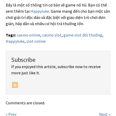
Đây là một số thông tin cơ bản về game nổ hũ. Bạn có thể
xem thêm tại
Happyluke
. Game mang đến cho bạn một sân
chơi giải trí độc đáo và đặc biệt với giao diện trò chơi đơn
giản, hấp dẫn và nhiều cơ hội trả thưởng lớn.
Tags:
casino online
,
casino slot
,
game slot đổi thưởng
,
Happyluke
,
slot online
Subscribe
If you enjoyed this article, subscribe now to receive
more just like it.
Comments are closed.
« Prev
Next »