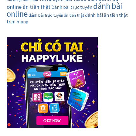
đánh bài
online ăn tiền thật
Đánh bài trực tuyến
online
đánh bài ăn tiền thật
đánh bài trực tuyến ăn tiền thật
trên mạng