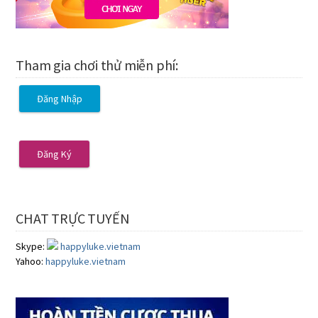
Tham gia chơi thử miễn phí:
Đăng Nhập
Đăng Ký
CHAT TRỰC TUYẾN
Skype:
happyluke.vietnam
Yahoo:
happyluke.vietnam