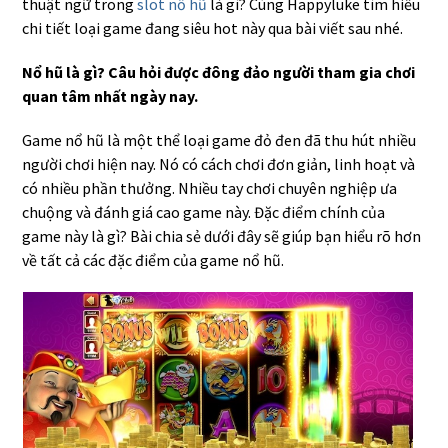
thuật ngữ trong
slot nổ hũ
là gì? Cùng Happyluke tìm hiểu
chi tiết loại game đang siêu hot này qua bài viết sau nhé.
Nổ hũ là gì? Câu hỏi được đông đảo người tham gia chơi
quan tâm nhất ngày nay.
Game nổ hũ là một thể loại game đỏ đen đã thu hút nhiều
người chơi hiện nay. Nó có cách chơi đơn giản, linh hoạt và
có nhiều phần thưởng. Nhiều tay chơi chuyên nghiệp ưa
chuộng và đánh giá cao game này. Đặc điểm chính của
game này là gì? Bài chia sẻ dưới đây sẽ giúp bạn hiểu rõ hơn
về tất cả các đặc điểm của game nổ hũ.