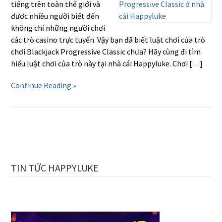
tiếng trên toàn thế giới và
được nhiều người biết đến
không chỉ những người chơi
các trò casino trực tuyến. Vậy bạn đã biết luật chơi của trò
chơi Blackjack Progressive Classic chưa? Hãy cùng đi tìm
hiểu luật chơi của trò này tại nhà cái Happyluke. Chơi […]
Continue Reading »
TIN TỨC HAPPYLUKE