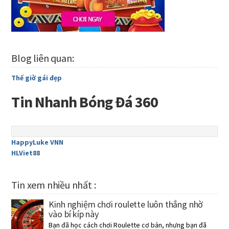
Blog liên quan:
Thế giờ gái đẹp
Tin Nhanh Bóng Đá 360
HappyLuke VNN
HLViet88
Tin xem nhiều nhất :
Kinh nghiệm chơi roulette luôn thắng nhờ
vào bí kíp này
Bạn đã học cách chơi Roulette cơ bản, nhưng bạn đã