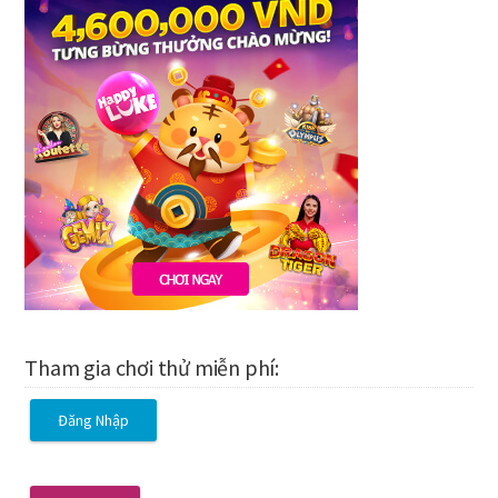
Tham gia chơi thử miễn phí:
Đăng Nhập