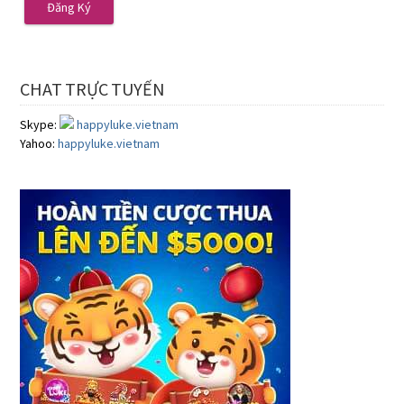
Đăng Ký
CHAT TRỰC TUYẾN
Skype:
happyluke.vietnam
Yahoo:
happyluke.vietnam