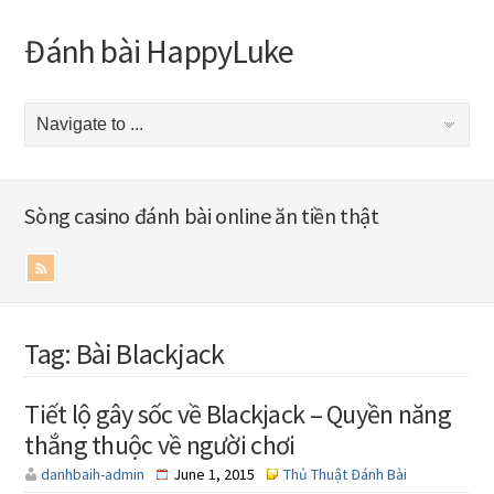
Đánh bài HappyLuke
Sòng casino đánh bài online ăn tiền thật
Tag: Bài Blackjack
Tiết lộ gây sốc về Blackjack – Quyền năng
thắng thuộc về người chơi
danhbaih-admin
June 1, 2015
Thủ Thuật Đánh Bài