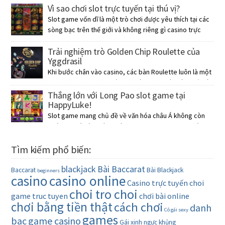
King Kong Cash thực sự là một slot game quái thú đang san bằng thị
Vì sao chơi slot trực tuyến tại thú vị?
trường slot game hiện nay. Cùng trải nghiệm và chơi thử miễn phí
Slot game vốn dĩ là một trò chơi được yêu thích tại các
slot King […]
sòng bạc trên thế giới và không riêng gì casino trực
tuyến. Tuy nhiên slot trực tuyến lại có những tính năng thú vị mà các
Trải nghiệm trò Golden Chip Roulette của
cỗ máy slot không thể có. Cùng điểm qua Top những tính năng của
Yggdrasil
slot trực […]
Khi bước chân vào casino, các bàn Roulette luôn là một
trong những khu vực đông người chơi nhất. Sở dĩ vậy là
vì trò Roulette có luật chơi rất đơn giản, trả thưởng cao. Golden
Thắng lớn với Long Pao slot game tại
HappyLuke!
Chip Roulette là một sản phẩm từ nhà phát hành game danh tiếng
Yggdrasil với nhiều sự cải tiến […]
Slot game mang chủ đề về văn hóa châu Á không còn
quá xa lạ với hầu hết người chơi slot game . Tuy nhiên
bạn sẽ phải ngạc nhiên với những trải nghiệm mà Long Pao slot
game đem đến cho bạn. Cùng xem qua đánh giá tổng quan và trải
Tìm kiếm phổ biến:
nghiệm slot Long […]
blackjack
Bài Baccarat
Baccarat
Bài Blackjack
beginners
casino
casino online
Casino trực tuyến
choi
choi tro choi
game truc tuyen
chơi bài online
chơi bằng tiền thật
cách chơi
danh
Cô gái sexy
games
game casino
bac
Gái xinh ngực khủng