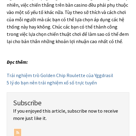
nhiên, việc chiến thắng trên bàn casino đều phải phụ thuộc
vào một số yếu tố khác nữa. Tùy theo sở thích và cách chơi
của mỗi người mà các bạn có thể lựa chọn áp dụng các hệ
thống này hay không. Chúc các bạn có thể thành công
trong việc lựa chọn chiến thuật chơi để làm sao có thể đem
lại cho bản thân những khoản lợi nhuận cao nhất có thể.
Đọc thêm:
Trải nghiệm trò Golden Chip Roulette của Yggdrasil
5 lý do bạn nên trải nghiệm xổ số trực tuyến
Subscribe
If you enjoyed this article, subscribe now to receive
more just like it.