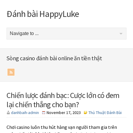
Đánh bài HappyLuke
Sòng casino đánh bài online ăn tiền thật
Chiến lược đánh bạc: Cược lớn có đem
lại chiến thắng cho bạn?
danhbaih-admin
November 17, 2023
Thủ Thuật Đánh Bài
Chơi casino luôn thu hút hàng vạn người tham gia trên