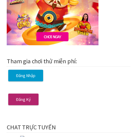
Tham gia chơi thử miễn phí:
Đăng Nhập
Đăng Ký
CHAT TRỰC TUYẾN