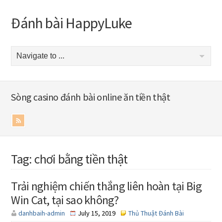
Đánh bài HappyLuke
Sòng casino đánh bài online ăn tiền thật
Tag: chơi bằng tiền thật
Trải nghiệm chiến thắng liên hoàn tại Big
Win Cat, tại sao không?
danhbaih-admin
July 15, 2019
Thủ Thuật Đánh Bài