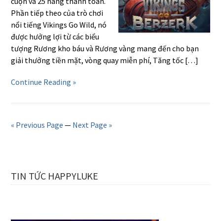
cuộn và 25 hàng thanh toán.
Phần tiếp theo của trò chơi
nổi tiếng Vikings Go Wild, nó
được hưởng lợi từ các biểu
tượng Rương kho báu và Rương vàng mang đến cho bạn
giải thưởng tiền mặt, vòng quay miễn phí, Tăng tốc […]
Continue Reading »
« Previous Page
—
Next Page »
TIN TỨC HAPPYLUKE