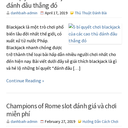
đánh đâu thắng đó
danhbaih-admin
April 17, 2019
Thủ Thuật Đánh Bài
Blackjack là một trò chơi phổ
biến lâu đời nhất thế giới, có
xuất xứ từ nước Pháp.
Blackjack nhanh chóng được
trở thành thể loại bài hấp dẫn nhiều người chơi nhất cho
đến hiện nay. Bài viết dưới đây sẽ giải thích blackjack là gì
và hé lộ những bí quyết “đánh đâu […]
Continue Reading »
Champions of Rome slot đánh giá và chơi
miễn phí
danhbaih-admin
February 27, 2019
Hướng Dẫn Cách Chơi