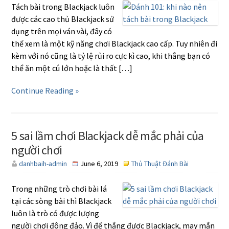
Tách bài trong Blackjack luôn
được các cao thủ Blackjack sử
dụng trên mọi ván vài, đây có
thể xem là một kỹ năng chơi Blackjack cao cấp. Tuy nhiên đi
kèm với nó cũng là tỷ lệ rủi ro cực kì cao, khi thắng bạn có
thể ăn một cú lớn hoặc là thất […]
Continue Reading »
5 sai lầm chơi Blackjack dễ mắc phải của
người chơi
danhbaih-admin
June 6, 2019
Thủ Thuật Đánh Bài
Trong những trò chơi bài lá
tại các sòng bài thì Blackjack
luôn là trò có được lượng
người chơi đông đảo. Vì để thắng được Blackjack, may mắn