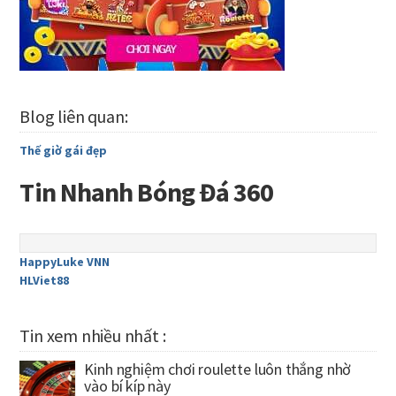
Blog liên quan:
Thế giờ gái đẹp
Tin Nhanh Bóng Đá 360
HappyLuke VNN
HLViet88
Tin xem nhiều nhất :
Kinh nghiệm chơi roulette luôn thắng nhờ
vào bí kíp này