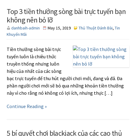
Top 3 tiền thưởng sòng bài trực tuyến bạn
không nên bỏ lỡ
danhbaih-admin
May 15, 2019
Thủ Thuật Đánh Bài
,
Tin
Khuyến Mãi
Tiền thưởng sòng bài trực
tuyến luôn là chiêu thức
truyền thống nhưng luôn
hiệu của nhất của các sòng
bạc trực tuyến để thu hút người chơi mới, đang và đã. Đa
phần người chơi mới sẽ bỏ qua những khoản tiền thưởng
này vì cho rằng nó không có lợi ích, nhưng thực […]
Continue Reading »
5 bí quyết chơi blackjack của các cao thủ