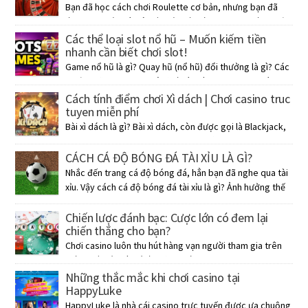
Bạn đã học cách chơi Roulette cơ bản, nhưng bạn đã
làm được điều gì để kiếm tiền từ trò chơi? Hãy dành một
chút thời gian để đọc qua những cách đánh Roulette hiệu quả này
Các thể loại slot nổ hũ – Muốn kiếm tiền
nhanh cần biết chơi slot!
thay vì nhanh chóng tham gia vào những “vòng quay bé nhỏ”. Nắm rõ
xác suất và tỷ […]
Game nổ hũ là gì? Quay hũ (nổ hũ) đổi thưởng là gì? Các
thuật ngữ trong slot nổ hũ là gì? Cùng Happyluke tìm
hiểu chi tiết loại game đang siêu hot này qua bài viết sau nhé. Nổ hũ
Cách tính điểm chơi Xì dách | Chơi casino truc
tuyen miễn phí
là gì? Câu hỏi được đông đảo người tham gia chơi quan tâm nhất […]
Bài xì dách là gì? Bài xì dách, còn được gọi là Blackjack,
là một trò chơi casino truc tuyen phổ biến được chơi
trên khắp thế giới trong các sòng bạc. Thông thường, người ta chơi
CÁCH CÁ ĐỘ BÓNG ĐÁ TÀI XỈU LÀ GÌ?
trò chơi này với một bộ bài tiêu chuẩn có 52 lá bài. Mục tiêu của trò
Nhắc đến trang cá độ bóng đá, hẳn bạn đã nghe qua tài
chơi […]
xỉu. Vậy cách cá độ bóng đá tài xỉu là gì? Ảnh hưởng thế
nào đến việc cá cược trực tuyến? Tài xỉu – trong tiếng Anh là Over (O)
Chiến lược đánh bạc: Cược lớn có đem lại
– Under (U) – là hình thức cá cược trực tuyến mà tại đó, […]
chiến thắng cho bạn?
Chơi casino luôn thu hút hàng vạn người tham gia trên
toàn thế giới. Dù đó là những trò chơi như slot, table
games, poker, baccarat, đánh bài đổi thưởng .. trên máy tính hay
Những thắc mắc khi chơi casino tại
HappyLuke
điện thoại thì đó cũng là những điều mà các dân chơi không thể bỏ
lỡ. Bất cứ ai khi […]
HappyLuke là nhà cái casino trực tuyến được ưa chuộng