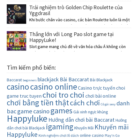
tuyến. Tuy nhiên slot trực tuyến lại có những tính năng thú vị mà các
Trải nghiệm trò Golden Chip Roulette của
cỗ máy slot không thể có. Cùng điểm qua Top những tính năng của
Yggdrasil
slot trực […]
Khi bước chân vào casino, các bàn Roulette luôn là một
trong những khu vực đông người chơi nhất. Sở dĩ vậy là
vì trò Roulette có luật chơi rất đơn giản, trả thưởng cao. Golden
Thắng lớn với Long Pao slot game tại
HappyLuke!
Chip Roulette là một sản phẩm từ nhà phát hành game danh tiếng
Yggdrasil với nhiều sự cải tiến […]
Slot game mang chủ đề về văn hóa châu Á không còn
quá xa lạ với hầu hết người chơi slot game . Tuy nhiên
bạn sẽ phải ngạc nhiên với những trải nghiệm mà Long Pao slot
game đem đến cho bạn. Cùng xem qua đánh giá tổng quan và trải
Tìm kiếm phổ biến:
nghiệm slot Long […]
blackjack
Bài Baccarat
Baccarat
Bài Blackjack
beginners
casino
casino online
Casino trực tuyến
choi
choi tro choi
game truc tuyen
chơi bài online
chơi bằng tiền thật
cách chơi
danh
Cô gái sexy
games
game casino
bac
Gái xinh ngực khủng
Happyluke
Hướng dẫn chơi bài Baccarat
Hướng
igaming
Khuyến mãi
dẫn chơi bài Blackjack
Khuyến Mãi
Happyluke
online casino
Kinh nghiệm chơi Xì dách
Play'n Go