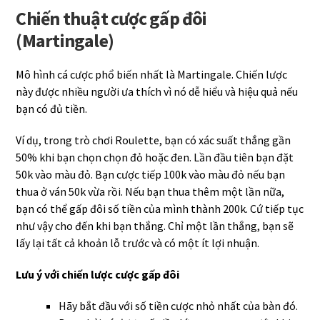
Chiến thuật cược gấp đôi
(Martingale)
Mô hình cá cược phổ biến nhất là Martingale. Chiến lược
này được nhiều người ưa thích vì nó dễ hiểu và hiệu quả nếu
bạn có đủ tiền.
Ví dụ, trong trò chơi Roulette, bạn có xác suất thắng gần
50% khi bạn chọn chọn đỏ hoặc đen. Lần đầu tiên bạn đặt
50k vào màu đỏ. Bạn cược tiếp 100k vào màu đỏ nếu bạn
thua ở ván 50k vừa rồi. Nếu bạn thua thêm một lần nữa,
bạn có thể gấp đôi số tiền của mình thành 200k. Cứ tiếp tục
như vậy cho đến khi bạn thắng. Chỉ một lần thắng, bạn sẽ
lấy lại tất cả khoản lỗ trước và có một ít lợi nhuận.
Lưu ý với chiến lược cược gấp đôi
Hãy bắt đầu với số tiền cược nhỏ nhất của bàn đó.