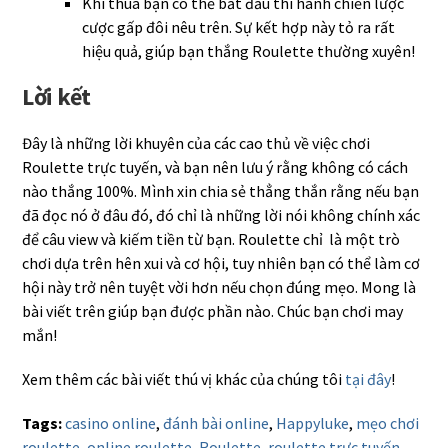
Khi thua bạn có thể bắt đầu thi hành chiến lược
cược gấp đôi nêu trên. Sự kết hợp này tỏ ra rất
hiệu quả, giúp bạn thắng Roulette thường xuyên!
Lời kết
Đây là những lời khuyên của các cao thủ về việc chơi
Roulette trực tuyến, và bạn nên lưu ý rằng không có cách
nào thắng 100%. Mình xin chia sẻ thẳng thắn rằng nếu bạn
đã đọc nó ở đâu đó, đó chỉ là những lời nói không chính xác
để câu view và kiếm tiền từ bạn. Roulette chỉ là một trò
chơi dựa trên hên xui và cơ hội, tuy nhiên bạn có thể làm cơ
hội này trở nên tuyệt vời hơn nếu chọn đúng mẹo. Mong là
bài viết trên giúp bạn được phần nào. Chúc bạn chơi may
mắn!
Xem thêm các bài viết thú vị khác của chúng tôi
tại đây
!
Tags:
casino online
,
đánh bài online
,
Happyluke
,
mẹo chơi
roulette
,
online roulette
,
Roulette
,
roulette trực tuyến