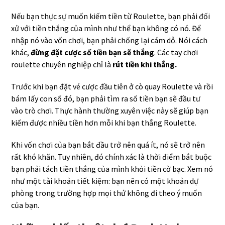
Nếu bạn thực sự muốn kiếm tiền từ Roulette, bạn phải đối
xử với tiền thắng của mình như thể bạn không có nó. Để
nhập nó vào vốn chơi, bạn phải chống lại cám dỗ. Nói cách
khác,
đừng đặt cược số tiền bạn sẽ thắng
. Các tay chơi
roulette chuyên nghiệp chỉ là
rút tiền khi thắng.
Trước khi bạn đặt vé cược đầu tiên ở cò quay Roulette và rồi
bám lấy con số đó, bạn phải tìm ra số tiền bạn sẽ đầu tư
vào trò chơi. Thực hành thường xuyên việc này sẽ giúp bạn
kiếm được nhiều tiền hơn mỗi khi bạn thắng Roulette.
Khi vốn chơi của bạn bắt đầu trở nên quá ít, nó sẽ trở nên
rất khó khăn. Tuy nhiên, đó chính xác là thời điểm bắt buộc
bạn phải tách tiền thắng của mình khỏi tiền cờ bạc. Xem nó
như một tài khoản tiết kiệm: bạn nên có một khoản dự
phòng trong trường hợp mọi thứ không đi theo ý muốn
của bạn.