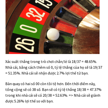
Xác suất thắng trong trò chơi chẵn/lẻ là 18/37 = 48.65%.
Nhà cái, bằng cách thêm số 0, tỷ lệ thắng của họ sẽ là 19/37
= 51.35%. Nhà cái sẽ nhận được 2.7% lợi thế từ bạn.
Bàn quay có hai số 00 còn tồi tệ hơn. Đến thời điểm này,
tổng cộng sẽ có 38 số. Bạn sẽ có tỷ lệ thắng 18/38 = 47.37%
trong khi nhà cái sẽ có 20/38 = 52.63%. => Nhà cái sẽ giành
được 5.26% lợi thế so với bạn.