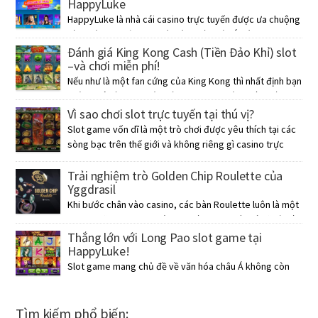
HappyLuke
điện thoại thì đó cũng là những điều mà các dân chơi không thể bỏ
lỡ. Bất cứ ai khi […]
HappyLuke là nhà cái casino trực tuyến được ưa chuộng
hàng đầu tại Việt Nam nói riêng và Châu Á nói chung.
Trong khi chơi, chắc chắn người chơi sẽ có những thắc mắc khi chơi
Đánh giá King Kong Cash (Tiền Đảo Khỉ) slot
–và chơi miễn phí!
casino tại HappyLuke. Dưới đây là những câu hỏi và giải đáp dành
cho người chơi casino tại HappyLuke về […]
Nếu như là một fan cứng của King Kong thì nhất định bạn
không hể bỏ qua phiên bản slot game đầy thú vị này.
King Kong Cash thực sự là một slot game quái thú đang san bằng thị
Vì sao chơi slot trực tuyến tại thú vị?
trường slot game hiện nay. Cùng trải nghiệm và chơi thử miễn phí
Slot game vốn dĩ là một trò chơi được yêu thích tại các
slot King […]
sòng bạc trên thế giới và không riêng gì casino trực
tuyến. Tuy nhiên slot trực tuyến lại có những tính năng thú vị mà các
Trải nghiệm trò Golden Chip Roulette của
cỗ máy slot không thể có. Cùng điểm qua Top những tính năng của
Yggdrasil
slot trực […]
Khi bước chân vào casino, các bàn Roulette luôn là một
trong những khu vực đông người chơi nhất. Sở dĩ vậy là
vì trò Roulette có luật chơi rất đơn giản, trả thưởng cao. Golden
Thắng lớn với Long Pao slot game tại
HappyLuke!
Chip Roulette là một sản phẩm từ nhà phát hành game danh tiếng
Yggdrasil với nhiều sự cải tiến […]
Slot game mang chủ đề về văn hóa châu Á không còn
quá xa lạ với hầu hết người chơi slot game . Tuy nhiên
bạn sẽ phải ngạc nhiên với những trải nghiệm mà Long Pao slot
game đem đến cho bạn. Cùng xem qua đánh giá tổng quan và trải
Tìm kiếm phổ biến: