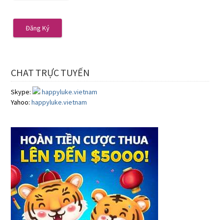
Đăng Ký
CHAT TRỰC TUYẾN
Skype:
happyluke.vietnam
Yahoo:
happyluke.vietnam