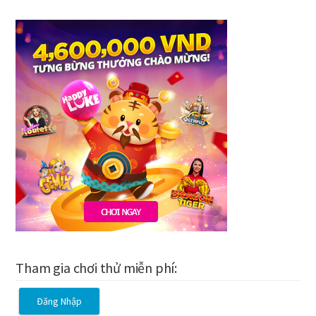
Tham gia chơi thử miễn phí:
Đăng Nhập