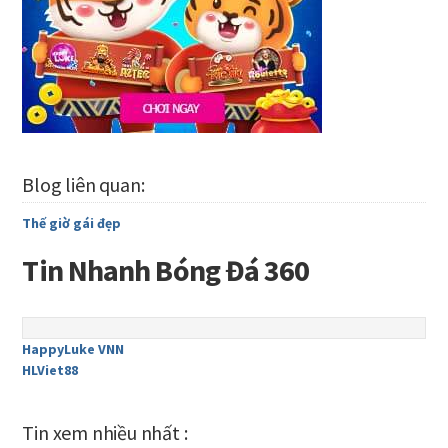
Blog liên quan:
Thế giờ gái đẹp
Tin Nhanh Bóng Đá 360
HappyLuke VNN
HLViet88
Tin xem nhiều nhất :