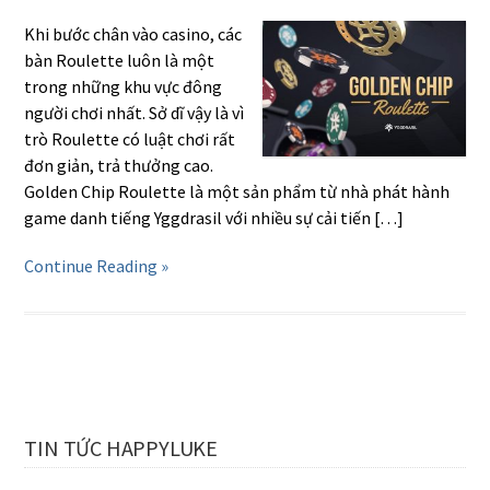
Khi bước chân vào casino, các
bàn Roulette luôn là một
trong những khu vực đông
người chơi nhất. Sở dĩ vậy là vì
trò Roulette có luật chơi rất
đơn giản, trả thưởng cao.
Golden Chip Roulette là một sản phẩm từ nhà phát hành
game danh tiếng Yggdrasil với nhiều sự cải tiến […]
Continue Reading »
TIN TỨC HAPPYLUKE