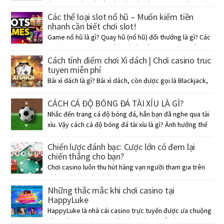
làm được điều gì để kiếm tiền từ trò chơi? Hãy dành một
chút thời gian để đọc qua những cách đánh Roulette hiệu quả này
Các thể loại slot nổ hũ – Muốn kiếm tiền
nhanh cần biết chơi slot!
thay vì nhanh chóng tham gia vào những “vòng quay bé nhỏ”. Nắm rõ
xác suất và tỷ […]
Game nổ hũ là gì? Quay hũ (nổ hũ) đổi thưởng là gì? Các
thuật ngữ trong slot nổ hũ là gì? Cùng Happyluke tìm
hiểu chi tiết loại game đang siêu hot này qua bài viết sau nhé. Nổ hũ
Cách tính điểm chơi Xì dách | Chơi casino truc
tuyen miễn phí
là gì? Câu hỏi được đông đảo người tham gia chơi quan tâm nhất […]
Bài xì dách là gì? Bài xì dách, còn được gọi là Blackjack,
là một trò chơi casino truc tuyen phổ biến được chơi
trên khắp thế giới trong các sòng bạc. Thông thường, người ta chơi
CÁCH CÁ ĐỘ BÓNG ĐÁ TÀI XỈU LÀ GÌ?
trò chơi này với một bộ bài tiêu chuẩn có 52 lá bài. Mục tiêu của trò
Nhắc đến trang cá độ bóng đá, hẳn bạn đã nghe qua tài
chơi […]
xỉu. Vậy cách cá độ bóng đá tài xỉu là gì? Ảnh hưởng thế
nào đến việc cá cược trực tuyến? Tài xỉu – trong tiếng Anh là Over (O)
Chiến lược đánh bạc: Cược lớn có đem lại
– Under (U) – là hình thức cá cược trực tuyến mà tại đó, […]
chiến thắng cho bạn?
Chơi casino luôn thu hút hàng vạn người tham gia trên
toàn thế giới. Dù đó là những trò chơi như slot, table
games, poker, baccarat, đánh bài đổi thưởng .. trên máy tính hay
Những thắc mắc khi chơi casino tại
HappyLuke
điện thoại thì đó cũng là những điều mà các dân chơi không thể bỏ
lỡ. Bất cứ ai khi […]
HappyLuke là nhà cái casino trực tuyến được ưa chuộng
hàng đầu tại Việt Nam nói riêng và Châu Á nói chung.