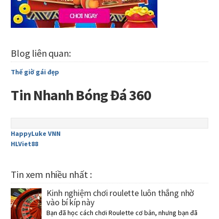
Blog liên quan:
Thế giờ gái đẹp
Tin Nhanh Bóng Đá 360
HappyLuke VNN
HLViet88
Tin xem nhiều nhất :
Kinh nghiệm chơi roulette luôn thắng nhờ
vào bí kíp này
Bạn đã học cách chơi Roulette cơ bản, nhưng bạn đã