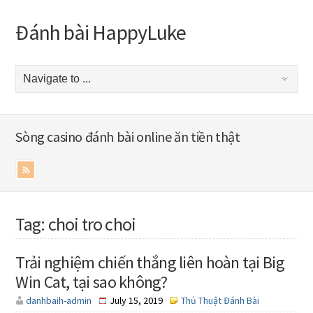
Đánh bài HappyLuke
Sòng casino đánh bài online ăn tiền thật
Tag: choi tro choi
Trải nghiệm chiến thắng liên hoàn tại Big
Win Cat, tại sao không?
danhbaih-admin
July 15, 2019
Thủ Thuật Đánh Bài