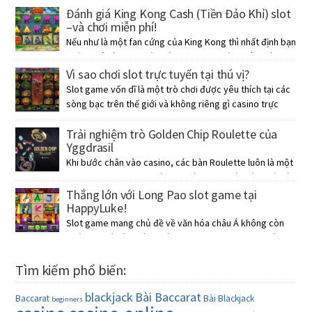
Trong khi chơi, chắc chắn người chơi sẽ có những thắc mắc khi chơi
Đánh giá King Kong Cash (Tiền Đảo Khỉ) slot
–và chơi miễn phí!
casino tại HappyLuke. Dưới đây là những câu hỏi và giải đáp dành
cho người chơi casino tại HappyLuke về […]
Nếu như là một fan cứng của King Kong thì nhất định bạn
không hể bỏ qua phiên bản slot game đầy thú vị này.
King Kong Cash thực sự là một slot game quái thú đang san bằng thị
Vì sao chơi slot trực tuyến tại thú vị?
trường slot game hiện nay. Cùng trải nghiệm và chơi thử miễn phí
Slot game vốn dĩ là một trò chơi được yêu thích tại các
slot King […]
sòng bạc trên thế giới và không riêng gì casino trực
tuyến. Tuy nhiên slot trực tuyến lại có những tính năng thú vị mà các
Trải nghiệm trò Golden Chip Roulette của
cỗ máy slot không thể có. Cùng điểm qua Top những tính năng của
Yggdrasil
slot trực […]
Khi bước chân vào casino, các bàn Roulette luôn là một
trong những khu vực đông người chơi nhất. Sở dĩ vậy là
vì trò Roulette có luật chơi rất đơn giản, trả thưởng cao. Golden
Thắng lớn với Long Pao slot game tại
HappyLuke!
Chip Roulette là một sản phẩm từ nhà phát hành game danh tiếng
Yggdrasil với nhiều sự cải tiến […]
Slot game mang chủ đề về văn hóa châu Á không còn
quá xa lạ với hầu hết người chơi slot game . Tuy nhiên
bạn sẽ phải ngạc nhiên với những trải nghiệm mà Long Pao slot
game đem đến cho bạn. Cùng xem qua đánh giá tổng quan và trải
Tìm kiếm phổ biến:
nghiệm slot Long […]
blackjack
Bài Baccarat
Baccarat
Bài Blackjack
beginners