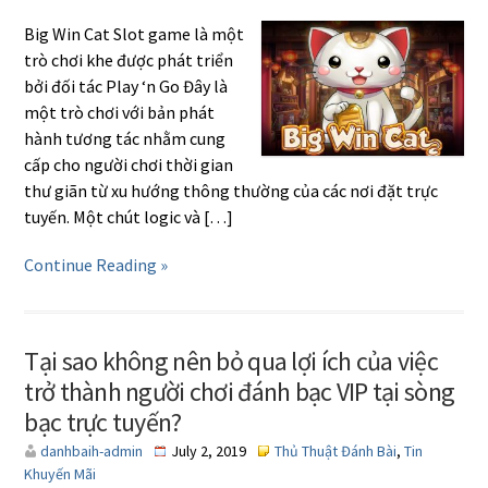
Big Win Cat Slot game là một
trò chơi khe được phát triển
bởi đối tác Play ‘n Go Đây là
một trò chơi với bản phát
hành tương tác nhằm cung
cấp cho người chơi thời gian
thư giãn từ xu hướng thông thường của các nơi đặt trực
tuyến. Một chút logic và […]
Continue Reading »
Tại sao không nên bỏ qua lợi ích của việc
trở thành người chơi đánh bạc VIP tại sòng
bạc trực tuyến?
danhbaih-admin
July 2, 2019
Thủ Thuật Đánh Bài
,
Tin
Khuyến Mãi