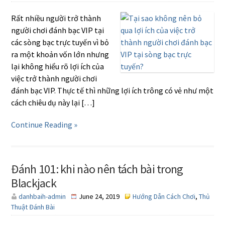
Rất nhiều người trở thành
người chơi đánh bạc VIP tại
các sòng bạc trực tuyến vì bỏ
ra một khoản vốn lớn nhưng
lại không hiểu rõ lợi ích của
việc trở thành người chơi
đánh bạc VIP. Thực tế thì những lợi ích trông có vẻ như một
cách chiêu dụ này lại […]
Continue Reading »
Đánh 101: khi nào nên tách bài trong
Blackjack
danhbaih-admin
June 24, 2019
Hướng Dẫn Cách Chơi
,
Thủ
Thuật Đánh Bài