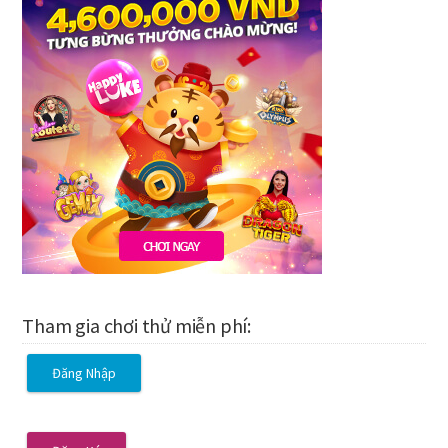
Tham gia chơi thử miễn phí:
Đăng Nhập