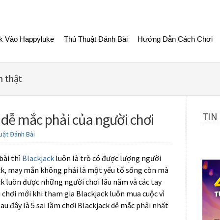
nk Vào Happyluke
Thủ Thuật Đánh Bài
Hướng Dẫn Cách Chơi
n thật
k dễ mắc phải của người chơi
TIN
uật Đánh Bài
bài thì
Blackjack
luôn là trò có được lượng người
ack, may mắn không phải là một yếu tố sống còn mà
ck luôn được những người chơi lâu năm và các tay
 chơi mới khi tham gia Blackjack luôn mua cuộc vì
au đây là 5
sai lầm chơi Blackjack dễ mắc phải
nhất