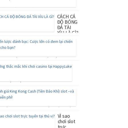
uật ngữ trong slot nổ hũ là gì? Cùng Happyluke
ểu chi tiết loại game đang siêu hot này qua bài
tính điểm chơi Xì dách | Chơi casino
 tuyen miễn phí
au nhé. Nổ hũ là gì? Câu hỏi được đông đảo
CÁCH CÁ
 tham gia chơi quan tâm nhất […]
ĐỘ BÓNG
 dách là gì? Bài xì dách, còn được gọi là
ĐÁ TÀI
ack, là một trò chơi casino truc tuyen phổ biến
XỈU LÀ GÌ?
hơi trên khắp thế giới trong các sòng bạc.
đến trang cá độ bóng đá, hẳn bạn đã nghe qua
thường, người ta chơi trò chơi này với một bộ
u. Vậy cách cá độ bóng đá tài xỉu là gì? Ảnh
êu chuẩn có 52 lá bài. Mục tiêu của trò chơi […]
thế nào đến việc cá cược trực tuyến? Tài xỉu –
tiếng Anh là Over (O) – Under (U) – là hình
n lược đánh bạc: Cược lớn có đem lại
á cược trực tuyến mà tại đó, […]
n thắng cho bạn?
asino luôn thu hút hàng vạn người tham gia
oàn thế giới. Dù đó là những trò chơi như slot,
games, poker, baccarat, đánh bài đổi thưởng ..
g thắc mắc khi chơi casino tại
yLuke
áy tính hay điện thoại thì đó cũng là những
à các dân chơi không thể bỏ lỡ. Bất cứ ai khi
Luke là nhà cái casino trực tuyến được ưa
 hàng đầu tại Việt Nam nói riêng và Châu Á nói
 Trong khi chơi, chắc chắn người chơi sẽ có
 giá King Kong Cash (Tiền Đảo Khỉ)
–và chơi miễn phí!
thắc mắc khi chơi casino tại HappyLuke. Dưới
Vì sao
 những câu hỏi và giải đáp dành cho người chơi
chơi slot
ư là một fan cứng của King Kong thì nhất định
o tại HappyLuke về […]
trực
hông hể bỏ qua phiên bản slot game đầy thú vị