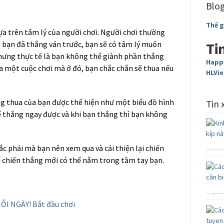
Blog
Thế g
ựa trên tâm lý của người chơi. Người chơi thường
u bạn đã thắng ván trước, bạn sẽ có tâm lý muốn
Ti
Nhưng thực tế là bạn không thể giành phần thắng
Happ
a một cuộc chơi mà ở đó, bạn chắc chắn sẽ thua nếu
HLVie
ng thua của bạn được thể hiện như một biểu đồ hình
Tin 
hể thắng ngay được và khi bạn thắng thì bạn không
ắc phải
mà bạn nên xem qua và cải thiện lại chiến
Kinh
ế chiến thắng mới có thể nằm trong tầm tay bạn.
vào b
Bạn đ
làm đư
một c
Các t
ỖI NGÀY! Bắt đầu chơi
nhanh
Roulet
vào n
Game n