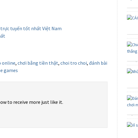
tỷ […]
Các th
tìm hi
Cách 
truc
viết s
người
Bài xì
 trực tuyến tốt nhất Việt Nam
Blackj
hất
được c
Nhắc 
Thông 
tài xỉ
bài ti
hưởng 
trong 
o online
,
chơi bằng tiền thật
,
choi tro choi
,
đánh bài
Chiế
thức c
chiế
le games
Chơi c
trên t
table 
Nhữn
Happ
trên m
now to receive more just like it.
điều m
Happy
[…]
chuộng
chung.
Đánh
slot 
những 
đây là
Nếu nh
casin
bạn k