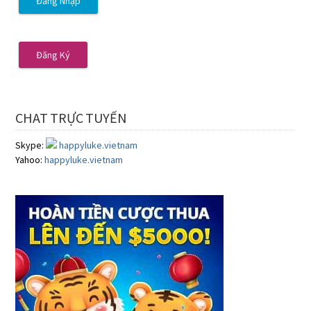
Đăng Nhập
Đăng Ký
CHAT TRỰC TUYẾN
Skype:
happyluke.vietnam
Yahoo:
happyluke.vietnam