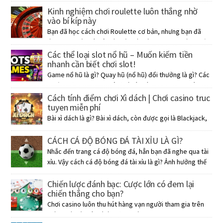
Kinh nghiệm chơi roulette luôn thắng nhờ
vào bí kíp này
Bạn đã học cách chơi Roulette cơ bản, nhưng bạn đã
làm được điều gì để kiếm tiền từ trò chơi? Hãy dành một
chút thời gian để đọc qua những cách đánh Roulette hiệu quả này
Các thể loại slot nổ hũ – Muốn kiếm tiền
nhanh cần biết chơi slot!
thay vì nhanh chóng tham gia vào những “vòng quay bé nhỏ”. Nắm rõ
xác suất và tỷ […]
Game nổ hũ là gì? Quay hũ (nổ hũ) đổi thưởng là gì? Các
thuật ngữ trong slot nổ hũ là gì? Cùng Happyluke tìm
hiểu chi tiết loại game đang siêu hot này qua bài viết sau nhé. Nổ hũ
Cách tính điểm chơi Xì dách | Chơi casino truc
tuyen miễn phí
là gì? Câu hỏi được đông đảo người tham gia chơi quan tâm nhất […]
Bài xì dách là gì? Bài xì dách, còn được gọi là Blackjack,
là một trò chơi casino truc tuyen phổ biến được chơi
trên khắp thế giới trong các sòng bạc. Thông thường, người ta chơi
CÁCH CÁ ĐỘ BÓNG ĐÁ TÀI XỈU LÀ GÌ?
trò chơi này với một bộ bài tiêu chuẩn có 52 lá bài. Mục tiêu của trò
Nhắc đến trang cá độ bóng đá, hẳn bạn đã nghe qua tài
chơi […]
xỉu. Vậy cách cá độ bóng đá tài xỉu là gì? Ảnh hưởng thế
nào đến việc cá cược trực tuyến? Tài xỉu – trong tiếng Anh là Over (O)
Chiến lược đánh bạc: Cược lớn có đem lại
– Under (U) – là hình thức cá cược trực tuyến mà tại đó, […]
chiến thắng cho bạn?
Chơi casino luôn thu hút hàng vạn người tham gia trên
toàn thế giới. Dù đó là những trò chơi như slot, table