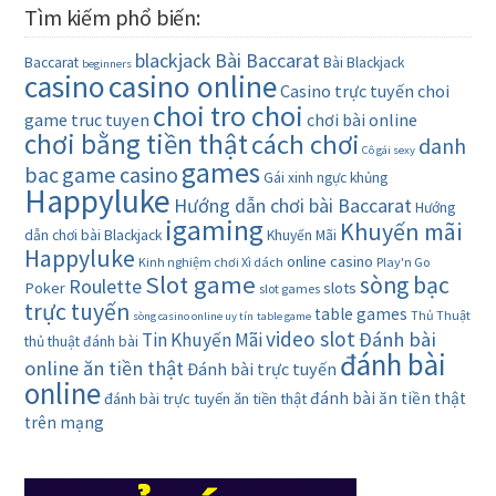
game đem đến cho bạn. Cùng xem qua đánh giá tổng quan và trải
Tìm kiếm phổ biến:
nghiệm slot Long […]
blackjack
Bài Baccarat
Baccarat
Bài Blackjack
beginners
casino
casino online
Casino trực tuyến
choi
choi tro choi
game truc tuyen
chơi bài online
chơi bằng tiền thật
cách chơi
danh
Cô gái sexy
games
game casino
bac
Gái xinh ngực khủng
Happyluke
Hướng dẫn chơi bài Baccarat
Hướng
igaming
Khuyến mãi
dẫn chơi bài Blackjack
Khuyến Mãi
Happyluke
online casino
Kinh nghiệm chơi Xì dách
Play'n Go
Slot game
sòng bạc
Roulette
Poker
slots
slot games
trực tuyến
table games
Thủ Thuật
sòng casino online uy tín
table game
video slot
Đánh bài
Tin Khuyến Mãi
thủ thuật đánh bài
đánh bài
online ăn tiền thật
Đánh bài trực tuyến
online
đánh bài ăn tiền thật
đánh bài trực tuyến ăn tiền thật
trên mạng