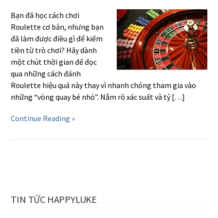
Bạn đã học cách chơi
Roulette cơ bản, nhưng bạn
đã làm được điều gì để kiếm
tiền từ trò chơi? Hãy dành
một chút thời gian để đọc
qua những cách đánh
Roulette hiệu quả này thay vì nhanh chóng tham gia vào
những “vòng quay bé nhỏ”. Nắm rõ xác suất và tỷ […]
Continue Reading »
TIN TỨC HAPPYLUKE