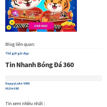
Blog liên quan:
Thế giờ gái đẹp
Tin Nhanh Bóng Đá 360
HappyLuke VNN
HLViet88
Tin xem nhiều nhất :