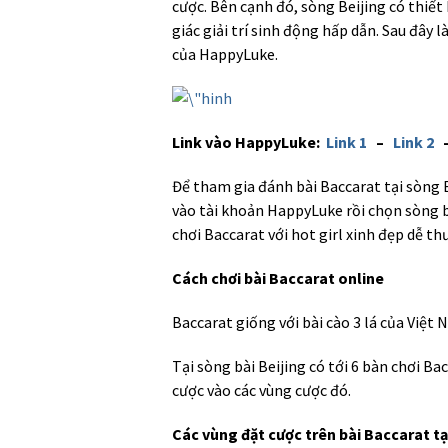
cược. Bên cạnh đó, sòng Beijing có thiế
giác giải trí sinh động hấp dẫn. Sau đây 
của HappyLuke.
Link vào HappyLuke:
Link 1
–
Link 2
Để tham gia đánh bài Baccarat tại sòng B
vào tài khoản HappyLuke rồi chọn sòng bà
chơi Baccarat với hot girl xinh đẹp dễ th
Cách chơi bài Baccarat online
Baccarat giống với bài cào 3 lá của Việt
Tại sòng bài Beijing có tới 6 bàn chơi Ba
cược vào các vùng cược đó.
Các vùng đặt cược trên bài Baccarat tạ