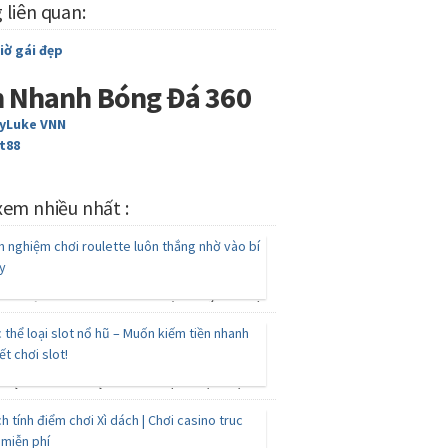
 liên quan:
iờ gái đẹp
n Nhanh Bóng Đá 360
yLuke VNN
t88
xem nhiều nhất :
 nghiệm chơi roulette luôn thắng nhờ
í kíp này
ã học cách chơi Roulette cơ bản, nhưng bạn đã
ợc điều gì để kiếm tiền từ trò chơi? Hãy dành
hút thời gian để đọc qua những cách đánh
hể loại slot nổ hũ – Muốn kiếm tiền
 cần biết chơi slot!
te hiệu quả này thay vì nhanh chóng tham gia
hững “vòng quay bé nhỏ”. Nắm rõ xác suất và
ổ hũ là gì? Quay hũ (nổ hũ) đổi thưởng là gì?