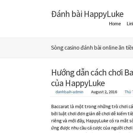
Đánh bài HappyLuke
Home
Li
Sòng casino đánh bài online ăn tiề
Hướng dẫn cách chơi Bac
của HappyLuke
danhbaih-admin
August 2, 2016
Thủ 
Baccarat là một trong những trò chơi cá 
bởi luật chơi đơn giản dễ chơi dễ kiếm ti
riêng và mới đây, HappyLuke có ra mắt s
ứng được nhu cầu cá cược của người chơi