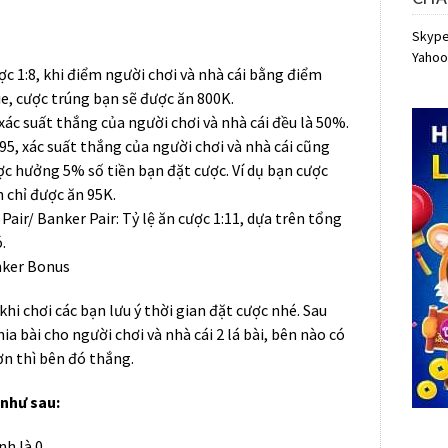
Skyp
Yahoo
ược 1:8, khi điểm người chơi và nhà cái bằng điểm
ie, cược trúng bạn sẽ được ăn 800K.
, xác suất thắng của người chơi và nhà cái đều là 50%.
.95, xác suất thắng của người chơi và nhà cái cũng
ợc hưởng 5% số tiền bạn đặt cược. Ví dụ bạn cược
 chỉ được ăn 95K.
air/ Banker Pair: Tỷ lệ ăn cược 1:11, dựa trên tổng
.
nker Bonus
khi chơi các bạn lưu ý thời gian đặt cược nhé. Sau
hia bài cho người chơi và nhà cái 2 lá bài, bên nào có
n thì bên đó thắng.
 như sau:
nh là 0