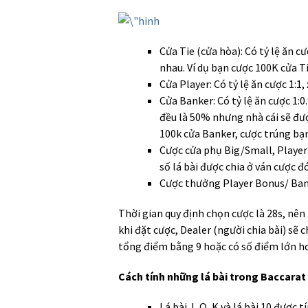
Cửa Tie (cửa hòa): Có tỷ lệ ăn c
nhau. Ví dụ bạn cược 100K cửa T
Cửa Player: Có tỷ lệ ăn cược 1:1
Cửa Banker: Có tỷ lệ ăn cược 1:0
đều là 50% nhưng nhà cái sẽ đư
100k cửa Banker, cược trúng bạn
Cược cửa phụ Big/Small, Player P
số lá bài được chia ở ván cược đó
Cược thưởng Player Bonus/ Ba
Thời gian quy định chọn cược là 28s, nên 
khi đặt cược, Dealer (người chia bài) sẽ c
tổng điểm bằng 9 hoặc có số điểm lớn hơ
Cách tính những lá bài trong Baccarat
Lá bài J, Q, K và lá bài 10 được tí