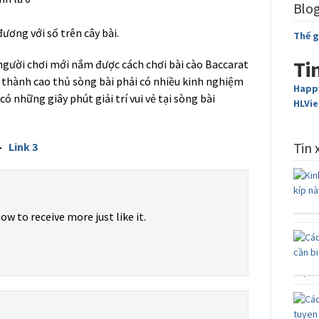
Blog
ương với số trên cây bài.
Thế g
Ti
người chơi mới nắm được cách chơi bài cào Baccarat
 thành cao thủ sòng bài phải có nhiều kinh nghiệm
Happ
ó những giây phút giải trí vui vẻ tại sòng bài
HLVie
Tin 
–
Link 3
now to receive more just like it.
Kinh
vào b
Bạn đ
làm đư
một c
Các t
nhanh
Roulet
vào n
Game n