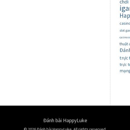
chơi
ig
Hap
casin
slot g
casino o
thuật 
Đánh
trực 
trực t
mạn
Đánh bài HappyLuke
© 2026 Đánh bài HappyLuke. All rights reserved.