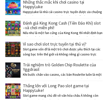
games, poker, baccarat, đánh bài đổi thưởng .. trên máy tính hay
Những thắc mắc khi chơi casino tại
HappyLuke
điện thoại thì đó cũng là những điều mà các dân chơi không thể bỏ
lỡ. Bất cứ ai khi […]
HappyLuke là nhà cái casino trực tuyến được ưa chuộng
hàng đầu tại Việt Nam nói riêng và Châu Á nói chung.
Trong khi chơi, chắc chắn người chơi sẽ có những thắc mắc khi chơi
Đánh giá King Kong Cash (Tiền Đảo Khỉ) slot
–và chơi miễn phí!
casino tại HappyLuke. Dưới đây là những câu hỏi và giải đáp dành
cho người chơi casino tại HappyLuke về […]
Nếu như là một fan cứng của King Kong thì nhất định bạn
không hể bỏ qua phiên bản slot game đầy thú vị này.
King Kong Cash thực sự là một slot game quái thú đang san bằng thị
Vì sao chơi slot trực tuyến tại thú vị?
trường slot game hiện nay. Cùng trải nghiệm và chơi thử miễn phí
Slot game vốn dĩ là một trò chơi được yêu thích tại các
slot King […]
sòng bạc trên thế giới và không riêng gì casino trực
tuyến. Tuy nhiên slot trực tuyến lại có những tính năng thú vị mà các
Trải nghiệm trò Golden Chip Roulette của
cỗ máy slot không thể có. Cùng điểm qua Top những tính năng của
Yggdrasil
slot trực […]
Khi bước chân vào casino, các bàn Roulette luôn là một
trong những khu vực đông người chơi nhất. Sở dĩ vậy là
vì trò Roulette có luật chơi rất đơn giản, trả thưởng cao. Golden
Thắng lớn với Long Pao slot game tại
HappyLuke!
Chip Roulette là một sản phẩm từ nhà phát hành game danh tiếng
Yggdrasil với nhiều sự cải tiến […]
Slot game mang chủ đề về văn hóa châu Á không còn
quá xa lạ với hầu hết người chơi slot game . Tuy nhiên
bạn sẽ phải ngạc nhiên với những trải nghiệm mà Long Pao slot