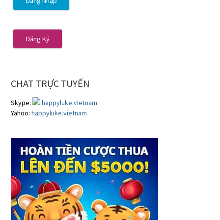
Đăng Nhập
Đăng Ký
CHAT TRỰC TUYẾN
Skype:
happyluke.vietnam
Yahoo:
happyluke.vietnam