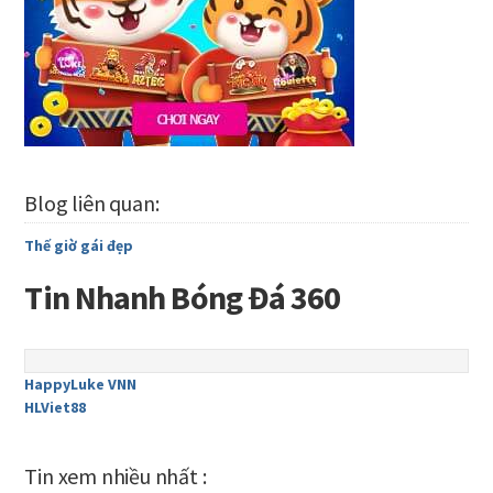
Blog liên quan:
Thế giờ gái đẹp
Tin Nhanh Bóng Đá 360
HappyLuke VNN
HLViet88
Tin xem nhiều nhất :