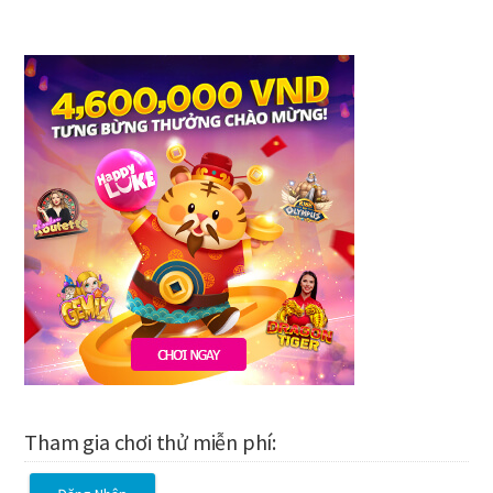
Tham gia chơi thử miễn phí: