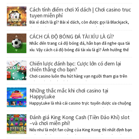
thuật ngữ trong slot nổ hũ là gì? Cùng Happyluke tìm
hiểu chi tiết loại game đang siêu hot này qua bài viết sau nhé. Nổ hũ
Cách tính điểm chơi Xì dách | Chơi casino truc
tuyen miễn phí
là gì? Câu hỏi được đông đảo người tham gia chơi quan tâm nhất […]
Bài xì dách là gì? Bài xì dách, còn được gọi là Blackjack,
là một trò chơi casino truc tuyen phổ biến được chơi
trên khắp thế giới trong các sòng bạc. Thông thường, người ta chơi
CÁCH CÁ ĐỘ BÓNG ĐÁ TÀI XỈU LÀ GÌ?
trò chơi này với một bộ bài tiêu chuẩn có 52 lá bài. Mục tiêu của trò
Nhắc đến trang cá độ bóng đá, hẳn bạn đã nghe qua tài
chơi […]
xỉu. Vậy cách cá độ bóng đá tài xỉu là gì? Ảnh hưởng thế
nào đến việc cá cược trực tuyến? Tài xỉu – trong tiếng Anh là Over (O)
Chiến lược đánh bạc: Cược lớn có đem lại
– Under (U) – là hình thức cá cược trực tuyến mà tại đó, […]
chiến thắng cho bạn?
Chơi casino luôn thu hút hàng vạn người tham gia trên
toàn thế giới. Dù đó là những trò chơi như slot, table
games, poker, baccarat, đánh bài đổi thưởng .. trên máy tính hay
Những thắc mắc khi chơi casino tại
HappyLuke
điện thoại thì đó cũng là những điều mà các dân chơi không thể bỏ
lỡ. Bất cứ ai khi […]
HappyLuke là nhà cái casino trực tuyến được ưa chuộng
hàng đầu tại Việt Nam nói riêng và Châu Á nói chung.
Trong khi chơi, chắc chắn người chơi sẽ có những thắc mắc khi chơi
Đánh giá King Kong Cash (Tiền Đảo Khỉ) slot
–và chơi miễn phí!
casino tại HappyLuke. Dưới đây là những câu hỏi và giải đáp dành
cho người chơi casino tại HappyLuke về […]
Nếu như là một fan cứng của King Kong thì nhất định bạn
không hể bỏ qua phiên bản slot game đầy thú vị này.