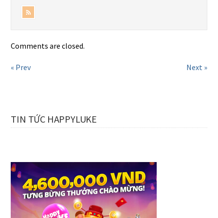
Comments are closed.
« Prev
Next »
TIN TỨC HAPPYLUKE