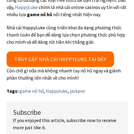
vậy,
HappyLuke
chính là nhà cái online casinos uy tín với rất
nhiều tựa
game nổ hũ
nổi tiếng nhất hiện nay.
Nhà cái HappyLuke cũng triển khai đa dạng phương thức
thanh toán để bạn dễ dàng lựa chọn phương thức phù hợp
cho mình và dễ dàng rút tiền khi thắng giải.
TRUY CẬP NHÀ CÁI HAPPYLUKE TẠI ĐÂY
Còn chờ gì nữa mà không nhanh tay nổ hũ ngay và giành
phần thưởng lớn nhất về cho mình!
Tags:
game nổ hữ
,
Happyluke
,
jackpot
Subscribe
If you enjoyed this article, subscribe now to receive
more just like it.