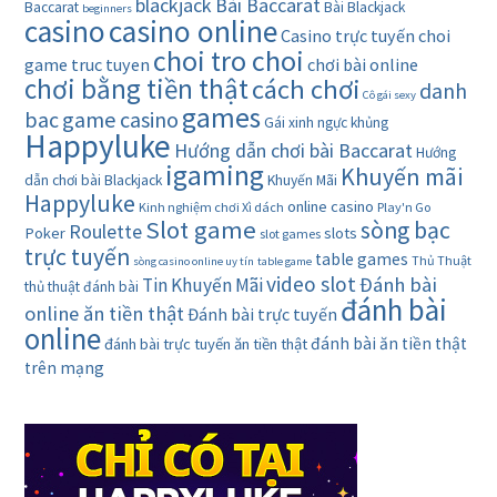
blackjack
Bài Baccarat
Baccarat
Bài Blackjack
beginners
casino
casino online
Casino trực tuyến
choi
choi tro choi
game truc tuyen
chơi bài online
chơi bằng tiền thật
cách chơi
danh
Cô gái sexy
games
game casino
bac
Gái xinh ngực khủng
Happyluke
Hướng dẫn chơi bài Baccarat
Hướng
igaming
Khuyến mãi
dẫn chơi bài Blackjack
Khuyến Mãi
Happyluke
online casino
Kinh nghiệm chơi Xì dách
Play'n Go
Slot game
sòng bạc
Roulette
Poker
slots
slot games
trực tuyến
table games
Thủ Thuật
sòng casino online uy tín
table game
video slot
Đánh bài
Tin Khuyến Mãi
thủ thuật đánh bài
đánh bài
online ăn tiền thật
Đánh bài trực tuyến
online
đánh bài ăn tiền thật
đánh bài trực tuyến ăn tiền thật
trên mạng