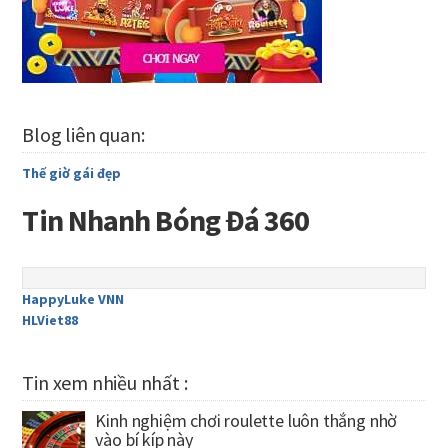
Blog liên quan:
Thế giờ gái đẹp
Tin Nhanh Bóng Đá 360
HappyLuke VNN
HLViet88
Tin xem nhiều nhất :
Kinh nghiệm chơi roulette luôn thắng nhờ
vào bí kíp này