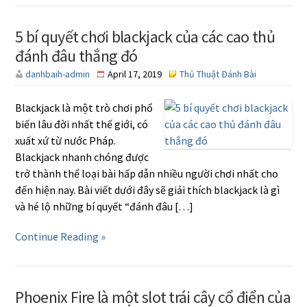
5 bí quyết chơi blackjack của các cao thủ
đánh đâu thắng đó
danhbaih-admin
April 17, 2019
Thủ Thuật Đánh Bài
Blackjack là một trò chơi phổ
biến lâu đời nhất thế giới, có
xuất xứ từ nước Pháp.
Blackjack nhanh chóng được
trở thành thể loại bài hấp dẫn nhiều người chơi nhất cho
đến hiện nay. Bài viết dưới đây sẽ giải thích blackjack là gì
và hé lộ những bí quyết “đánh đâu […]
Continue Reading »
Phoenix Fire là một slot trái cây cổ điển của