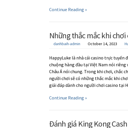
Continue Reading »
Những thắc mắc khi chơi
danhbaih-admin
October 14, 2023
H
HappyLuke là nhà cái casino trực tuyến 
chuộng hàng đầu tại Việt Nam nói riêng 
Châu Á nói chung. Trong khi chơi, chắc c
người chơi sẽ có những thắc mắc khi chơi
giải đáp dành cho người chơi casino tại
Continue Reading »
Đánh giá King Kong Cash (