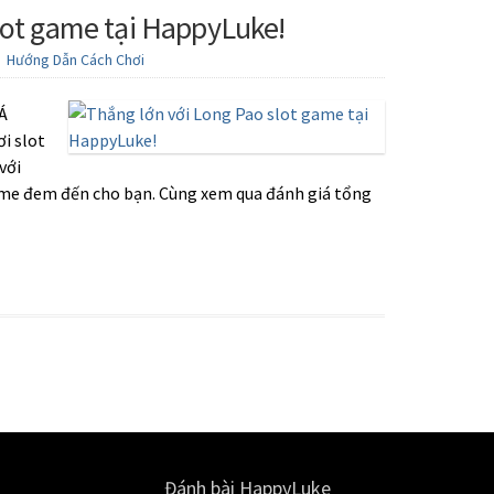
lot game tại HappyLuke!
Hướng Dẫn Cách Chơi
Á
ơi slot
với
me đem đến cho bạn. Cùng xem qua đánh giá tổng
Đánh bài HappyLuke