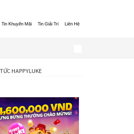
Tin Khuyến Mãi
Tin Giải Trí
Liên Hệ
 TỨC HAPPYLUKE