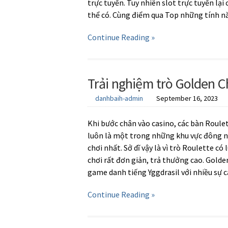
trực tuyến. Tuy nhiên slot trực tuyến lạ
thể có. Cùng điểm qua Top những tính nă
Continue Reading »
Trải nghiệm trò Golden Ch
danhbaih-admin
September 16, 2023
Khi bước chân vào casino, các bàn Roule
luôn là một trong những khu vực đông 
chơi nhất. Sở dĩ vậy là vì trò Roulette có 
chơi rất đơn giản, trả thưởng cao. Gold
game danh tiếng Yggdrasil với nhiều sự c
Continue Reading »