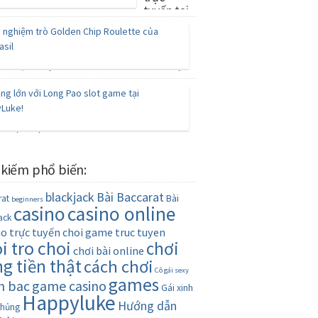
tuyến tại
ing Kong Cash thực sự là một slot game quái
ị?
ng san bằng thị trường slot game hiện nay.
ame vốn dĩ là một trò chơi được yêu thích tại
rải nghiệm và chơi thử miễn phí slot King […]
ng bạc trên thế giới và không riêng gì casino
uyến. Tuy nhiên slot trực tuyến lại có những tính
 nghiệm trò Golden Chip Roulette của
hú vị mà các cỗ máy slot không thể có. Cùng
rasil
ua Top những tính năng của slot trực […]
ớc chân vào casino, các bàn Roulette luôn là
rong những khu vực đông người chơi nhất. Sở
 là vì trò Roulette có luật chơi rất đơn giản, trả
g lớn với Long Pao slot game tại
yLuke!
g cao. Golden Chip Roulette là một sản phẩm
 phát hành game danh tiếng Yggdrasil với
game mang chủ đề về văn hóa châu Á không
kiếm phổ biến:
sự cải tiến […]
á xa lạ với hầu hết người chơi slot game . Tuy
blackjack
Bài Baccarat
bạn sẽ phải ngạc nhiên với những trải nghiệm
rat
Bài
beginners
casino
casino online
ng Pao slot game đem đến cho bạn. Cùng xem
ack
nh giá tổng quan và trải nghiệm slot Long […]
o trực tuyến
choi game truc tuyen
i tro choi
chơi
chơi bài online
g tiền thật
cách chơi
Cô gái sexy
games
game casino
h bac
Gái xinh
Happyluke
Hướng dẫn
khủng