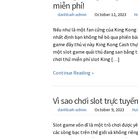
miễn phí!
danhbaih-admin
October 12, 2023
H
Nếu như là một fan cứng của King Kong 
nhất định bạn không hể bỏ qua phiên bả
game đầy thú vị này. King Kong Cash thực
một slot game quái thú đang san bằng th
chơi thử miễn phí slot King […]
Continue Reading »
Vì sao chơi slot trực tuyến
danhbaih-admin
October 9, 2023
Hư
Slot game vốn dĩ là một trò chơi được yê
các sòng bạc trên thế giới và không riêng