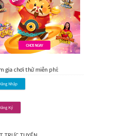
 gia chơi thử miễn phí:
Đăng Nhập
Đăng Ký
T TRỰC TUYẾN